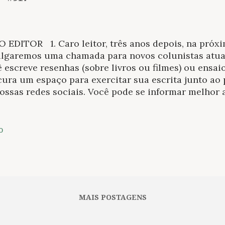
EDITOR 1. Caro leitor, três anos depois, na próx
ulgaremos uma chamada para novos colunistas atuar
 escreve resenhas (sobre livros ou filmes) ou ensai
ura um espaço para exercitar sua escrita junto ao p
ossas redes sociais. Você pode se informar melhor 
a editorial e nossos interesses ou, claro, lendo no
e divulgaremos os próximos livros que disponibili
adores do Letras . Mas se você ainda não deixou seu
o
ite. Saiba como participar e sobre outras formas d
sas despesas de domínio e hospedagem do blog por 
as de ajuda é na aquisição de qualquer um dos livr
rtados neste Boletim; você pode garantir ainda um 
 pagar nada mais por isso. Legal, não é? 5. Agrad
MAIS POSTAGENS