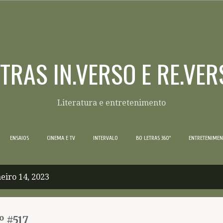
Pular para o conteúdo principal
ETRAS IN.VERSO E RE.VER
Literatura e entretenimento
ENSAIOS
CINEMA E TV
INTERVALO
BO LETRAS 360º
ENTRETENIME
eiro 14, 2023
º #517