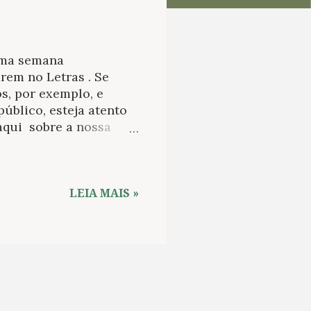
ima semana
em no Letras . Se
os, por exemplo, e
úblico, esteja atento
aqui sobre a nossa
sso conteúdo. 2. Em
zaremos para o clube de
 apoio, fica já o
e colaborar com as
LEIA MAIS »
aqui . 3. Outra dessas
os pelos links
desconto na compra
ecemos sua companhia e