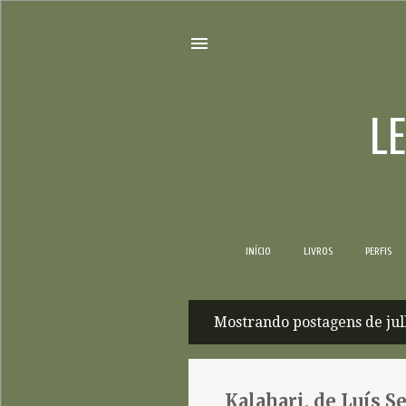
L
INÍCIO
LIVROS
PERFIS
Mostrando postagens de jul
P
o
s
Kalahari, de Luís S