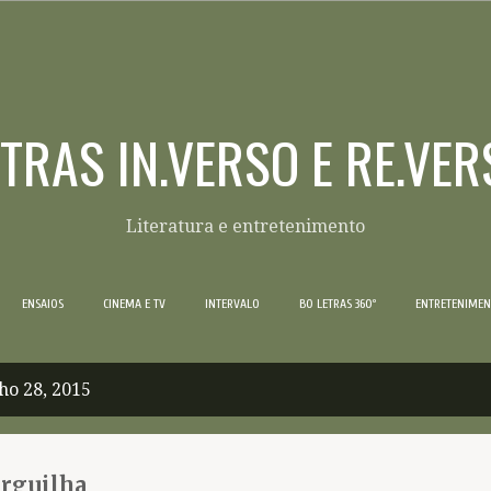
Pular para o conteúdo principal
ETRAS IN.VERSO E RE.VER
Literatura e entretenimento
ENSAIOS
CINEMA E TV
INTERVALO
BO LETRAS 360º
ENTRETENIME
ho 28, 2015
erguilha