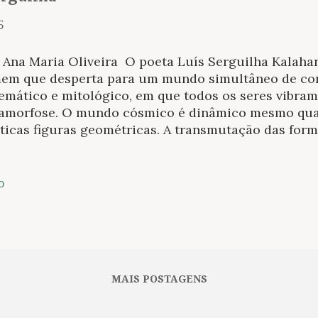
5
 Ana Maria Oliveira O poeta Luís Serguilha Kalahar
em que desperta para um mundo simultâneo de con
emático e mitológico, em que todos os seres vibra
amorfose. O mundo cósmico é dinâmico mesmo qu
ticas figuras geométricas. A transmutação das forma
ntornável e incontrolável, pois o ser é aparência
r. O livro expressa na sua criação um "tratado de est
 a vida, sendo universal e intemporal. Um livro a t
o
udo da poesia contemporânea portuguesa. Explora u
os tentáculos, como o cosmos aliás. Uma perspetiva
rior em que tudo se conecta como líquido que esco
 e com tudo, incluindo o eu pensante. O leitor mais
te o desdobramento, deslizamento, as conexões, os 
MAIS POSTAGENS
orada u...