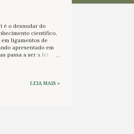
i é o desnudar do
hecimento científico,
m em ligamentos de
ando apresentado em
s passa a ser a lei
. O mundo acontece como
ética" labiríntico
er em conta para o
m tema filosófico com
LEIA MAIS »
 aberta sobre o
rre e se mistura sobre
 sensível e intuitivo
entrelaçamentos. Não é