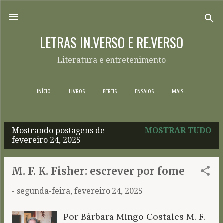
Pular para o conteúdo principal
LETRAS IN.VERSO E RE.VERSO
Literatura e entretenimento
INÍCIO
LIVROS
PERFIS
ENSAIOS
MAIS…
Mostrando postagens de
MOSTRAR TUDO
P
fevereiro 24, 2025
o
s
M. F. K. Fisher: escrever por fome
t
-
segunda-feira, fevereiro 24, 2025
a
g
Por Bárbara Mingo Costales M. F.
e