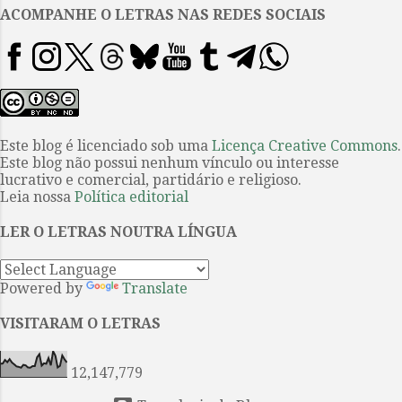
extrair setecentas palavras de
ACOMPANHE O LETRAS NAS REDES SOCIAIS
algo tão modesto e, por outro, é
surpreendente a capacidade de
concentrar tamanha quantidade
de informação e evocação em um
espaço tão pequeno. Se nos
desculparmos pela tediosa
Este blog é licenciado sob uma
Licença Creative Commons
.
Este blog não possui nenhum vínculo ou interesse
alusão à madeleine, uma
lucrativo e comercial, partidário e religioso.
associação com Proust não seria
Leia nossa
Política editorial
tão superficial quanto poderia
parecer. Além do poder de um
LER O LETRAS NOUTRA LÍNGUA
sabor mais ou menos cotidiano
como gatilho para emoções
Powered by
Translate
evocativas, há a deter...
VISITARAM O LETRAS
12,147,779