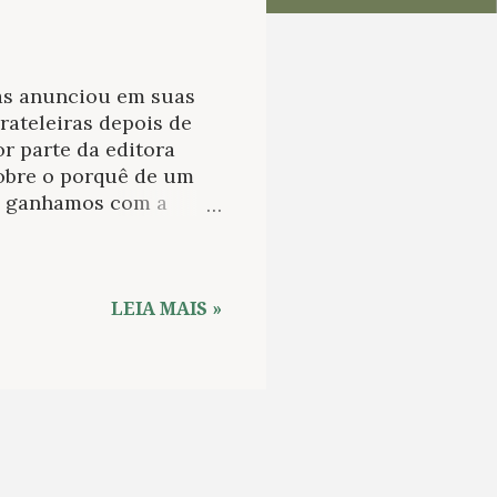
as anunciou em suas
prateleiras depois de
r parte da editora
obre o porquê de um
o, ganhamos com a
ados da literatura
nda que possua
s exatamente por
essão enfrentado.
LEIA MAIS »
a abandono da leitura,
. Inicialmente,
ero a monotonia algo
s é um ritmo único e
os. Ót...