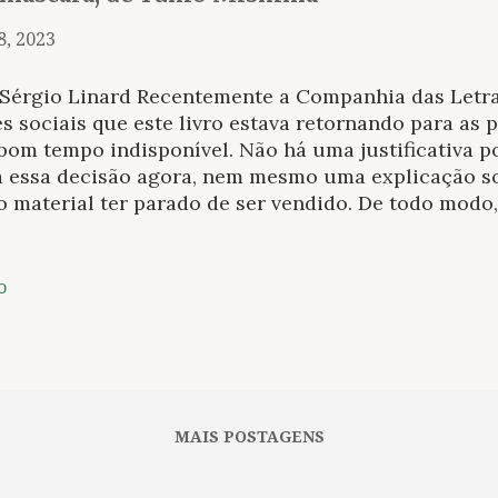
8, 2023
 Sérgio Linard Recentemente a Companhia das Letr
s sociais que este livro estava retornando para as 
om tempo indisponível. Não há uma justificativa po
a essa decisão agora, nem mesmo uma explicação s
 o material ter parado de ser vendido. De todo mod
rtunidade de conhecermos um dos textos mais elogi
nesa, que é repleto de bastante vigor e pujança ai
entos monotônicos, mas que são muito bem-vindo
o
darem a perceber a constância do sentimento de opr
lo que poderia ser uma grande falha ou motivo par
exemplo, torna-se fôlego pertinente para a história
orta que eu faça aqui o destaque de que não consid
essariamente ruim. Por muito tempo em nossas vida
MAIS POSTAGENS
tante que procuramos, é a estabilidade que almejam