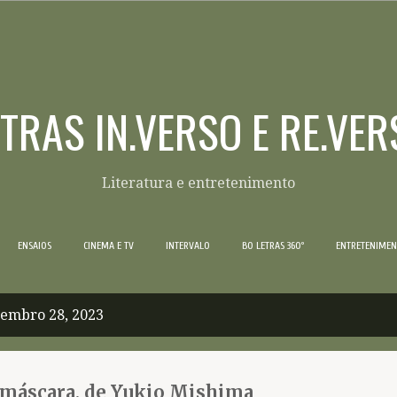
Pular para o conteúdo principal
ETRAS IN.VERSO E RE.VER
Literatura e entretenimento
ENSAIOS
CINEMA E TV
INTERVALO
BO LETRAS 360º
ENTRETENIME
tembro 28, 2023
 máscara, de Yukio Mishima