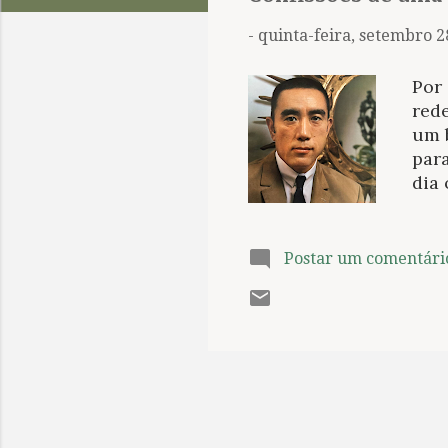
t
a
-
quinta-feira, setembro 2
g
e
Por
n
rede
um b
s
par
dia
opo
japo
mom
Postar um comentári
aju
Aqui
por 
imp
nec
cons