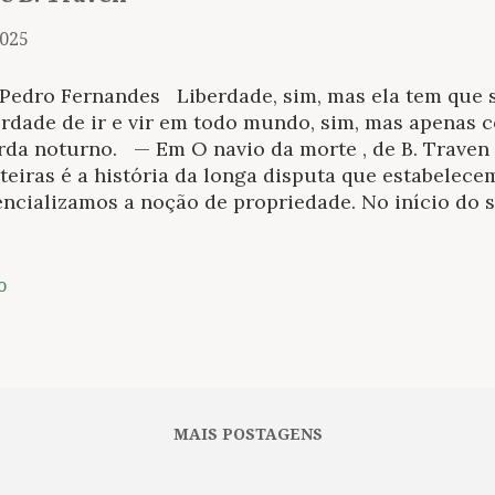
2025
 Pedro Fernandes Liberdade, sim, mas ela tem que 
erdade de ir e vir em todo mundo, sim, mas apenas 
da noturno. — Em O navio da morte , de B. Traven 
teiras é a história da longa disputa que estabelec
encializamos a noção de propriedade. No início do 
relho burocrático que sustenta o que hoje conhec
ava em pleno funcionamento com o uso de mecanism
zes de determinar desde a ideia de cidadão aos seu
o
 das fronteiras do seu lugar nacional. Todo esse a
resse à literatura e a obra de Franz Kafka é reconh
tra. Também outros escritores se mantiveram sedu
lorar o absurdismo de situações propiciadas apenas
ocracia que, sim, é necessária ao ordenamento, mas
MAIS POSTAGENS
inuar servindo ao tipo social dominante; ...