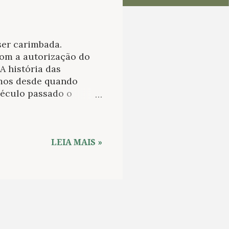
ser carimbada.
com a autorização do
A história das
emos desde quando
século passado o
emos como Estado
os de controle
s trânsitos dentro e
parelhamento serviu de
LEIA MAIS »
ecida como sua viga-
zidos pelo trabalho de
 pela usabilidade da
 se tornou aparato de