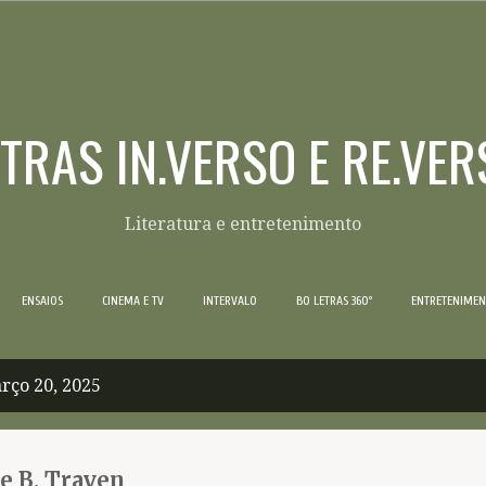
Pular para o conteúdo principal
ETRAS IN.VERSO E RE.VER
Literatura e entretenimento
ENSAIOS
CINEMA E TV
INTERVALO
BO LETRAS 360º
ENTRETENIME
rço 20, 2025
e B. Traven