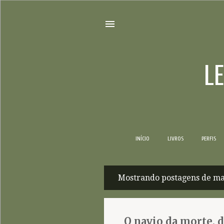
L
INÍCIO
LIVROS
PERFIS
Mostrando postagens de ma
P
o
s
O navio da morte, d