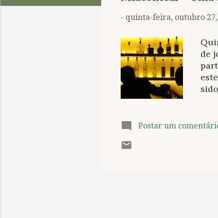
t
a
-
quinta-feira, outubro 27
g
e
Quin
n
de j
part
s
est
sido
secr
que 
sufi
Postar um comentári
nega
diá
velh
ao j
prot
lo. 