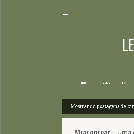
L
INÍCIO
LIVROS
PERFIS
Mostrando postagens de out
P
o
s
Miacontear - Uma 