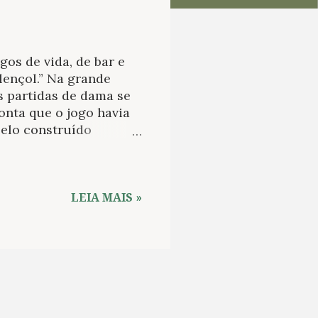
os de vida, de bar e
lençol.” Na grande
s partidas de dama se
onta que o jogo havia
 elo construído
em à mente de Luca é de
rá o elemento mais que
. Não convencido da
do juiz da cidade. Num
LEIA MAIS »
alheias aos dois
e faz Quintério voltar
a o juiz nega-lhe
atar Esmerardo, matá-