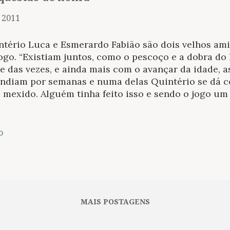
, 2011
tério Luca e Esmerardo Fabião são dois velhos amig
ogo. “Existiam juntos, como o pescoço e a dobra do 
e das vezes, e ainda mais com o avançar da idade, a
endiam por semanas e numa delas Quintério se dá c
 mexido. Alguém tinha feito isso e sendo o jogo um
etamente entre os dois, o primeiro suspeito que v
Esmerardo foi o feitor da desonra. Desonra que se
ciente para abalar o rumo da amizade entre os dois
o
ção de Esmerardo, ele e Quintério vão à consulta 
logo deslocado em que paira um jogo de expressões 
os, a dúvida, ao invés de resolvida, permanece, o qu
uiz. Na certeza de matar o amigo pelo golpe de honr
eção o que faz Quintério avançar para, antes de m
MAIS POSTAGENS
Num reflexo, o seg...