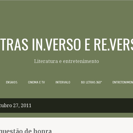
Pular para o conteúdo principal
ETRAS IN.VERSO E RE.VER
Literatura e entretenimento
ENSAIOS
CINEMA E TV
INTERVALO
BO LETRAS 360º
ENTRETENIME
ubro 27, 2011
questão de honra