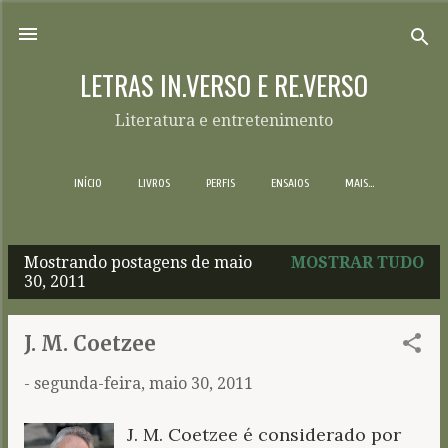
Pular para o conteúdo principal
LETRAS IN.VERSO E RE.VERSO
Literatura e entretenimento
INÍCIO
LIVROS
PERFIS
ENSAIOS
MAIS…
Mostrando postagens de maio
MOSTRAR TUDO
P
30, 2011
o
s
J. M. Coetzee
t
-
segunda-feira, maio 30, 2011
a
g
J. M. Coetzee é considerado por
e