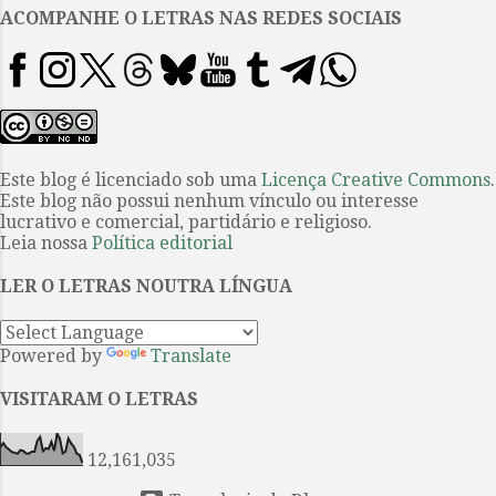
sul-africano reflete sobre o
ACOMPANHE O LETRAS NAS REDES SOCIAIS
apartheid tomando como escopo
a história de um professor de
literatura que se perde entre a
erudição humanista e os
distúrbios que faz de seu país, a
África do Sul, afundar-se junto
Este blog é licenciado sob uma
Licença Creative Commons
.
Este blog não possui nenhum vínculo ou interesse
com ele denotando aquilo que
lucrativo e comercial, partidário e religioso.
Ricardo Lísias chama de "martírio
Leia nossa
Política editorial
de uma sociedade que se vê
oprimida por uma violência, às
LER O LETRAS NOUTRA LÍNGUA
vezes simbólica e, outras muito
concreta". Uma d...
Powered by
Translate
VISITARAM O LETRAS
12,161,035