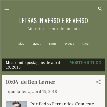
Pular para o conteúdo principal
LETRAS IN.VERSO E RE.VERSO
Literatura e entretenimento
INÍCIO
LIVROS
PERFIS
ENSAIOS
MAIS…
Mostrando postagens de abril
MOSTRAR TUDO
P
19, 2018
o
s
10:04, de Ben Lerner
t
-
quinta-feira, abril 19, 2018
a
g
Por Pedro Fernandes Com este
e