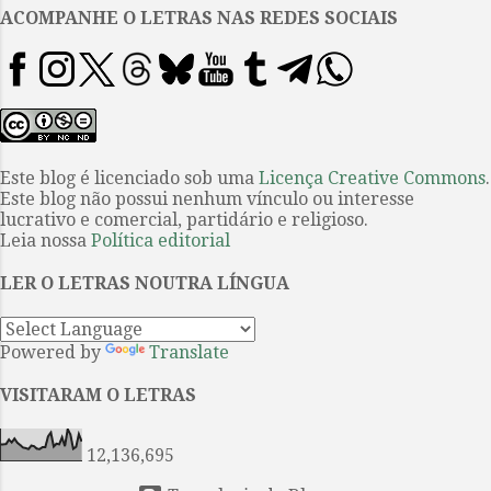
melhor compreender essas
ACOMPANHE O LETRAS NAS REDES SOCIAIS
questões é necessário esclarecer
que a ressurreição do autor não
significa a morte do narrador
tampouco o autor sobre o qual
falamos deve se confundir com a
pessoa física e cívica do escritor.
Este blog é licenciado sob uma
Licença Creative Commons
.
Este blog não possui nenhum vínculo ou interesse
Este último tem a existência
lucrativo e comercial, partidário e religioso.
marcada no texto pela referência
Leia nossa
Política editorial
pré-textual mostrada na
inscrição de seu nome enquanto
LER O LETRAS NOUTRA LÍNGUA
autor do texto que o leitor tem
em mãos. Mas o autor...
Powered by
Translate
VISITARAM O LETRAS
12,136,695