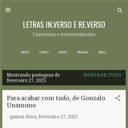
Pular para o conteúdo principal
LETRAS IN.VERSO E RE.VERSO
Literatura e entretenimento
INÍCIO
LIVROS
PERFIS
ENSAIOS
MAIS…
Mostrando postagens de
MOSTRAR TUDO
P
fevereiro 27, 2025
o
s
Para acabar com tudo, de Gonzalo
t
Unamuno
a
-
quinta-feira, fevereiro 27, 2025
g
e