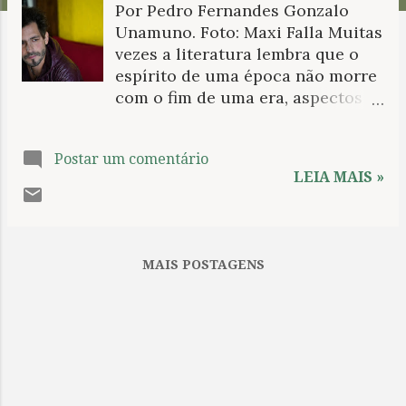
Por Pedro Fernandes Gonzalo
n
Unamuno. Foto: Maxi Falla Muitas
s
vezes a literatura lembra que o
espírito de uma época não morre
com o fim de uma era, aspectos
variados se distendem e ocupam
algum lugar nos tempos vigentes.
Postar um comentário
E as transformações desse
LEIA MAIS »
espírito também não estão
circunscritas nas frágeis
fronteiras de um povo mas são
inerentes do humano, ainda que
MAIS POSTAGENS
entre nós se manifestem de
maneira consciente, propositada
ou com a imprecisa rapidez.
Quanto da natureza primitiva dos
primeiros homens se manteve na
força incendiária dos gregos que
passou às civilizações seguintes