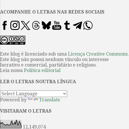
.
até nos alcançar e se imiscuir
entre as nossas vidas cotidianas?
ACOMPANHE O LETRAS NAS REDES SOCIAIS
Não é possível determinar, mas
um ávido leitor conseguirá
vislumbrar certas permanências
no que para alguns é apenas um
traço inerente a tempos
pregressos. Para acabar com
Este blog é licenciado sob uma
Licença Creative Commons
.
Este blog não possui nenhum vínculo ou interesse
tudo , de Gonzalo Unamuno,
lucrativo e comercial, partidário e religioso.
reaviva o tédio dos nossos dias,
Leia nossa
Política editorial
este que é sustentado em parte
pela interminável espera da
LER O LETRAS NOUTRA LÍNGUA
novidade, enquanto perscruta
uma saída incendiária à ma...
Powered by
Translate
VISITARAM O LETRAS
12,149,074