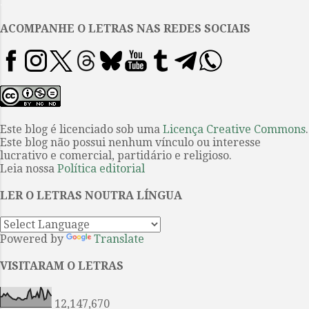
.
Azul corvo , os corpos d’água de
diferentes continentes de Todos
ACOMPANHE O LETRAS NAS REDES SOCIAIS
os santos : de repente, uma coisa
esbarra em outra, em um outro
momento, e os espaços, perdas e
traumas subitamente se
interligam, indicando
concatenações que sugerem
Este blog é licenciado sob uma
Licença Creative Commons
.
Este blog não possui nenhum vínculo ou interesse
menos a unicidade das diversas
lucrativo e comercial, partidário e religioso.
temáticas abordadas do que o
Leia nossa
Política editorial
árduo trabalho interpretativo de
narradores sensíveis e
LER O LETRAS NOUTRA LÍNGUA
ordenadores. Todos os santos ,
lançado em 2019, é o romance
Powered by
Translate
mais recent...
VISITARAM O LETRAS
12,147,670