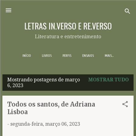
Pular para o conteúdo principal
LETRAS IN.VERSO E RE.VERSO
Literatura e entretenimento
INÍCIO
LIVROS
PERFIS
ENSAIOS
MAIS…
Mostrando postagens de março
MOSTRAR TUDO
P
6, 2023
o
s
Todos os santos, de Adriana
t
Lisboa
a
-
segunda-feira, março 06, 2023
g
e