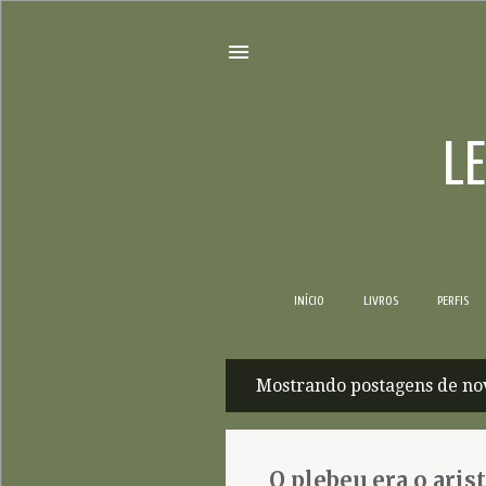
L
INÍCIO
LIVROS
PERFIS
Mostrando postagens de no
P
o
s
O plebeu era o aris