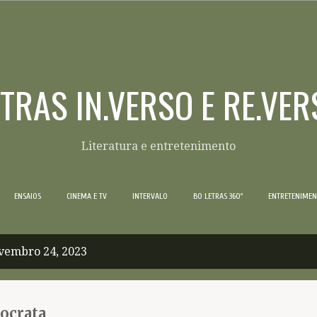
Pular para o conteúdo principal
ETRAS IN.VERSO E RE.VER
Literatura e entretenimento
ENSAIOS
CINEMA E TV
INTERVALO
BO LETRAS 360º
ENTRETENIME
vembro 24, 2023
tocrata