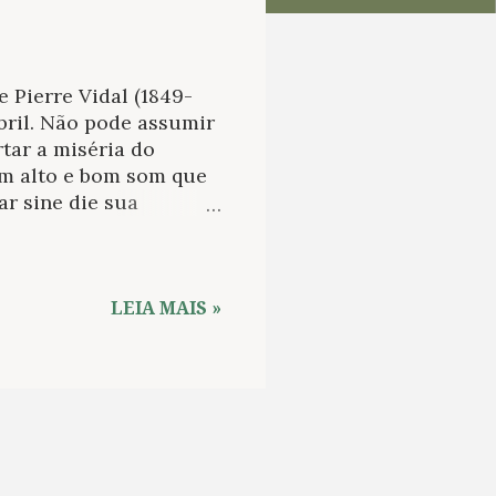
 Pierre Vidal (1849-
bril. Não pode assumir
tar a miséria do
em alto e bom som que
r sine die sua
as montanhas mais
 escapar da prisão
 prisão porque (como
u bem; os livros
LEIA MAIS »
orque a vida parece
lem a pena sonhar, com
pre improváveis ​​ao
e como puder.