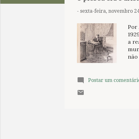
t
a
-
sexta-feira, novembro 24
g
e
Por 
n
192
a r
s
mun
não
est
alt
med
Postar um comentári
Emma
enc
pro
fant
alc
Apai