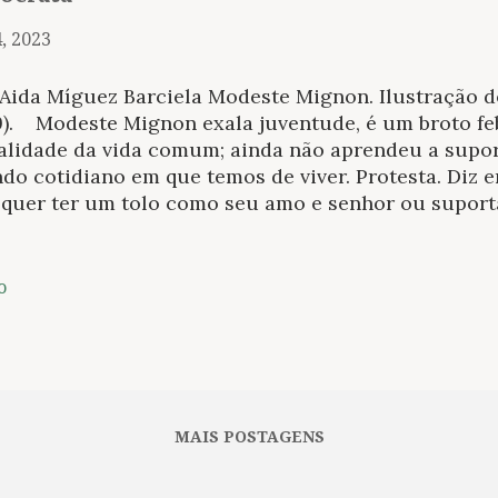
, 2023
Aida Míguez Barciela Modeste Mignon. Ilustração de
9). Modeste Mignon exala juventude, é um broto fe
ealidade da vida comum; ainda não aprendeu a supor
do cotidiano em que temos de viver. Protesta. Diz 
 quer ter um tolo como seu amo e senhor ou suporta
upidez; quer um homem de gênio que saiba escalar 
as e íngremes. Como Madame Bovary, Modeste aspira
íocre e provinciana em que vive, e que parece uma
o
) leu muita literatura, mas (é preciso dizer) não le
heram sua cabeça de pássaros e sonhos ingênuos. P
saica comparada à literatura, com os sonhos que va
asias reais, com amores genuínos e com os voos sem
ance de poucos. Então ela quer escapar. Escapar-s
MAIS POSTAGENS
xonar-se por um poeta inatingível: Pa...