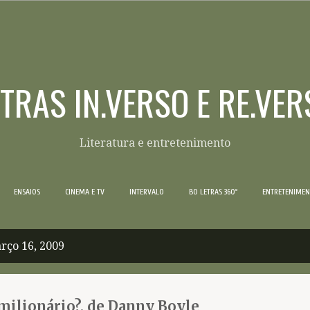
Pular para o conteúdo principal
ETRAS IN.VERSO E RE.VER
Literatura e entretenimento
ENSAIOS
CINEMA E TV
INTERVALO
BO LETRAS 360º
ENTRETENIME
rço 16, 2009
ilionário?, de Danny Boyle