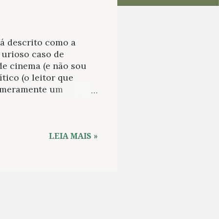
á descrito como a
 urioso caso de
de cinema (e não sou
tico (o leitor que
 é meramente um
 diz gostar de cinema
especializado também
o acerca do filme,
izada e por um lado
LEIA MAIS »
r ao papel de algumas
da rede, me perdoe, da
o comum. Isso porque
bjeto de arte, e que