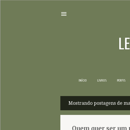
L
INÍCIO
LIVROS
PERFIS
Mostrando postagens de ma
P
o
s
Quem quer ser um m