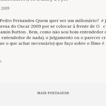
, 2009
 Pedro Fernandes Quem quer ser um milionário? é j
presa do Oscar 2009 por se colocar à frente de O c
jamin Button . Bem, como não sou bom entendedor 
entendedor de nada), o julgamento ou o parecer crí
gue o que achar necessário) que faço sobre o filme
posto de notas do senso comum, de que alguém que
nto/quase como gosta de literatura. (O leitor não 
rá se sentir do meu lado ao ler meu posicionament
o
que meu julgamento não é o de uma crítica especial
orgulho de ser assim, porque se for para se presta
icas que circulam por jornais, revistas e endereços 
ressão, não valem mais que um julgamento do sens
gosto da opinião crítica que se coloca superior ao o
MAIS POSTAGENS
aradamente ...