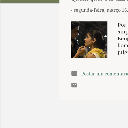
t
a
-
segunda-feira, março 16
g
e
Por
n
sur
Ben
s
bom 
jul
com
o ta
pode
Postar um comentári
por
tem 
crít
exp
não 
desc