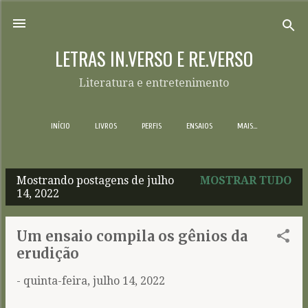
Pular para o conteúdo principal
LETRAS IN.VERSO E RE.VERSO
Literatura e entretenimento
INÍCIO
LIVROS
PERFIS
ENSAIOS
MAIS…
Mostrando postagens de julho
MOSTRAR TUDO
P
14, 2022
o
s
Um ensaio compila os gênios da
t
erudição
a
-
quinta-feira, julho 14, 2022
g
e