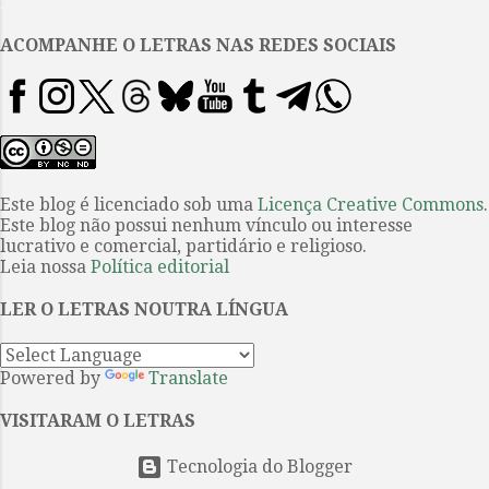
.
o restante das pessoas e um bom
sentido da analogia, a amplitude
ACOMPANHE O LETRAS NAS REDES SOCIAIS
suficiente de olhar para acreditar
que as soluções que alguém
encontra numa área do saber
servirão para outra”, registra em
entrevista o professor emérito de
história cultural depois de ter
Este blog é licenciado sob uma
Licença Creative Commons
.
Este blog não possui nenhum vínculo ou interesse
sido professor no prestigiado
lucrativo e comercial, partidário e religioso.
Emmanuel College por quatro
Leia nossa
Política editorial
décadas. A lista feita por Burke
em seu livro alcança cinco
LER O LETRAS NOUTRA LÍNGUA
centenas de nomes, de Comenius
a Oliver Sacks, passando por A...
Powered by
Translate
VISITARAM O LETRAS
Tecnologia do Blogger