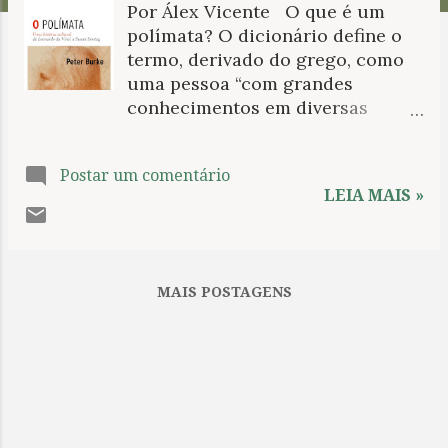
Por Álex Vicente O que é um
n
polímata? O dicionário define o
s
termo, derivado do grego, como
uma pessoa “com grandes
conhecimentos em diversas
matérias científicas ou
humanísticas”. O grande
Postar um comentário
historiador cultural Peter Burke
LEIA MAIS »
oferece em seu novo ensaio, O
polímata (Editora Unesp, 2020),
uma descrição muito mais
detalhada para entender quais
MAIS POSTAGENS
foram os “monstros da erudição”
que conseguiram oferecer
contribuições simultâneas em
diversos campos, de Leonardo da
Vinci a Susan Sontag. “Para ser
um polímata, é preciso ter um
sentido de curiosidade maior que