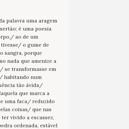
s da palavra uma aragem
 sertão; é uma poesia
orpo,/ ao de um
 tivesse/ o gume de
o sangra, porque
smo nada que amenize a
a/ se transformasse em
,/ habitando num
ência tão ávida/
 daquela que marca a
de uma faca/ reduzido
elas coisas/ que nas
ter vivido a escassez,
 pedra ordenada, estável