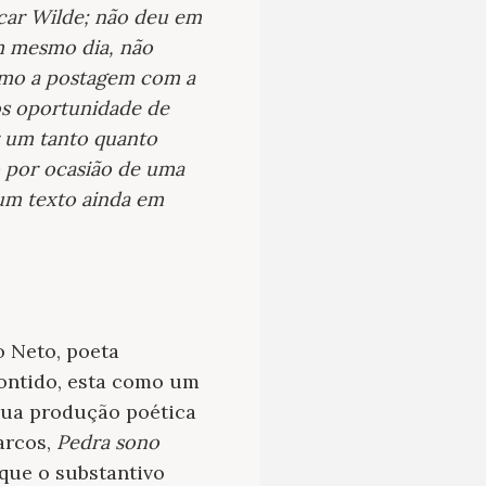
car Wilde; não deu em
um mesmo dia, não
omo a postagem com a
os oportunidade de
r um tanto quanto
 por ocasião de uma
 um texto ainda em
o Neto, poeta
contido, esta como um
sua produção poética
arcos,
Pedra sono
que o substantivo