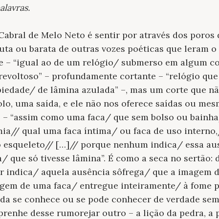
alavras.
Cabral de Melo Neto é sentir por através dos poro
uta ou barata de outras vozes poéticas que leram o
te – “igual ao de um relógio/ submerso em algum c
revoltoso” – profundamente cortante – “relógio que
piedade/ de lâmina azulada” –, mas um corte que nã
lo, uma saída, e ele não nos oferece saídas ou me
ie – “assim como uma faca/ que sem bolso ou bainh
mia// qual uma faca íntima/ ou faca de uso interno
 esqueleto// […]// porque nenhum indica/ essa aus
 que só tivesse lâmina”. É como a seca no sertão:
r indica/ aquela ausência sôfrega/ que a imagem 
agem de uma faca/ entregue inteiramente/ à fome p
nada se conhece ou se pode conhecer de verdade sem 
 prenhe desse rumorejar outro – a lição da pedra, a