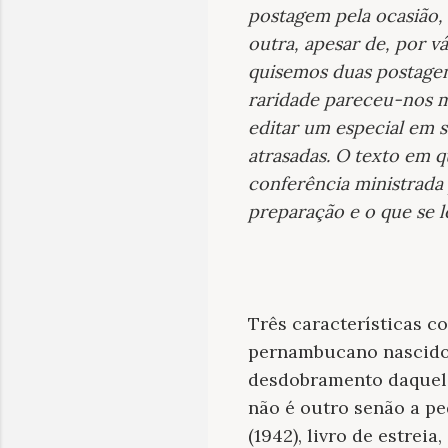
postagem pela ocasião,
outra, apesar de, por v
quisemos duas postage
raridade pareceu-nos m
editar um especial em 
atrasadas. O texto em 
conferência ministrada 
preparação e o que se lê
Três características c
pernambucano nascido e
desdobramento daquela
não é outro senão a pe
(1942), livro de estreia,