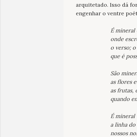
arquitetado. Isso dá f
engenhar o ventre poét
É mineral 
onde escr
o verso; o
que é poss
São miner
as flores e
as frutas,
quando em
É mineral
a linha do
nossos no