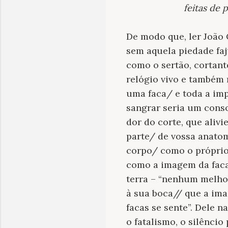
feitas de p
De modo que, ler João 
sem aquela piedade faj
como o sertão, cortan
relógio vivo e também 
uma faca/ e toda a im
sangrar seria um conso
dor do corte, que aliv
parte/ de vossa anato
corpo/ como o próprio
como a imagem da faca/
terra – “nenhum melho
à sua boca// que a im
facas se sente”. Dele 
o fatalismo, o silêncio