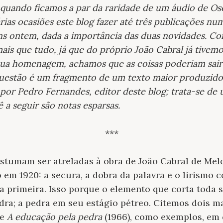
 quando ficamos a par da raridade de um áudio de Os
árias ocasiões este blog fazer até três publicações n
ns ontem, dada a importância das duas novidades. C
ais que tudo, já que do próprio João Cabral já tivem
sua homenagem, achamos que as coisas poderiam sai
questão é um fragmento de um texto maior produzido
por Pedro Fernandes, editor deste blog; trata-se de
 a seguir são notas esparsas.
***
ostumam ser atreladas à obra de João Cabral de Mel
m 1920: a secura, a dobra da palavra e o lirismo 
 primeira. Isso porque o elemento que corta toda 
dra; a pedra em seu estágio pétreo. Citemos dois m
 e
A educação pela pedra
(1966), como exemplos, em 