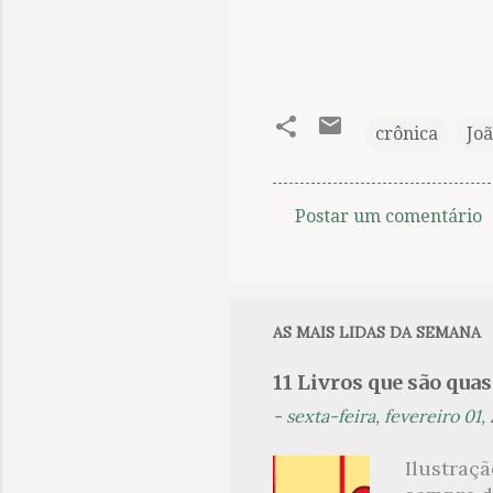
crônica
Jo
Postar um comentário
C
o
m
e
AS MAIS LIDAS DA SEMANA
n
11 Livros que são qua
t
-
sexta-feira, fevereiro 01,
á
r
Ilustraç
i