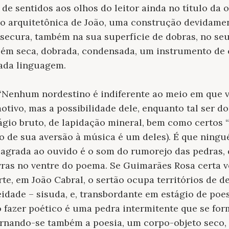
de sentidos aos olhos do leitor ainda no título da o
o arquitetônica de João, uma construção devidame
secura, também na sua superfície de dobras, no se
bém seca, dobrada, condensada, um instrumento de c
da linguagem.
Nenhum nordestino é indiferente ao meio em que vi
tivo, mas a possibilidade dele, enquanto tal ser d
ágio bruto, de lapidação mineral, bem como certos
(o de sua aversão à música é um deles). É que ningu
 agrada ao ouvido é o som do rumorejo das pedras,
vras no ventre do poema. Se Guimarães Rosa certa v
te, em João Cabral, o sertão ocupa territórios de de
idade – sisuda, e, transbordante em estágio de poes
 fazer poético é uma pedra intermitente que se for
ornando-se também a poesia, um corpo-objeto seco, 