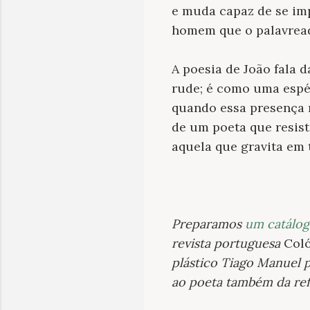
e muda capaz de se im
homem que o palavread
A poesia de João fala 
rude; é como uma espéc
quando essa presença m
de um poeta que resis
aquela que gravita em t
Preparamos
um catálo
revista portuguesa
Coló
plástico Tiago Manuel 
ao poeta também da refe