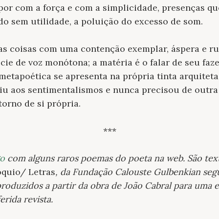
por com a força e com a simplicidade, presenças q
o sem utilidade, a poluição do excesso de som.
das coisas com uma contenção exemplar, áspera e r
ie de voz monótona; a matéria é o falar de seu faz
etapoética se apresenta na própria tinta arquiteta
tiu aos sentimentalismos e nunca precisou de outr
orno de si própria.
***
go
com alguns raros poemas do poeta na web. São tex
quio/ Letras
, da Fundação Calouste Gulbenkian segu
produzidos a partir da obra de João Cabral para um
rida revista.