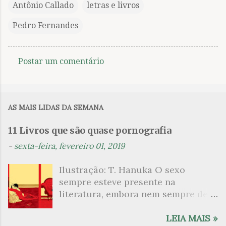
Antônio Callado
letras e livros
Pedro Fernandes
Postar um comentário
C
o
m
AS MAIS LIDAS DA SEMANA
e
n
11 Livros que são quase pornografia
t
-
sexta-feira, fevereiro 01, 2019
á
Ilustração: T. Hanuka O sexo
r
sempre esteve presente na
i
literatura, embora nem sempre de
o
maneira explícita. Há escritores
s
que mergulharam em sua própria
LEIA MAIS »