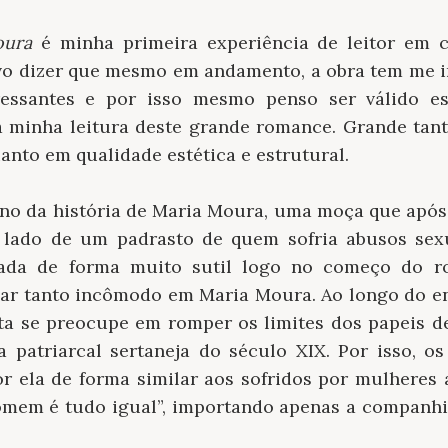
oura
é minha primeira experiência de leitor em 
evo dizer que mesmo em andamento, a obra tem me 
eressantes e por isso mesmo penso ser válido e
a minha leitura deste grande romance. Grande tan
anto em qualidade estética e estrutural.
no da história de Maria Moura, uma moça que após 
lado de um padrasto de quem sofria abusos sexua
tada de forma muito sutil logo no começo do 
ar tanto incômodo em Maria Moura. Ao longo do e
ta se preocupe em romper os limites dos papeis de
a patriarcal sertaneja do século XIX. Por isso, os
or ela de forma similar aos sofridos por mulheres
omem é tudo igual”, importando apenas a companhia