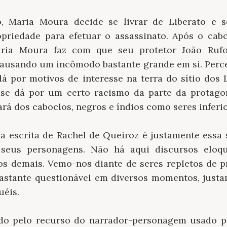
, Maria Moura decide se livrar de Liberato e
priedade para efetuar o assassinato. Após o cab
aria Moura faz com que seu protetor João Rufo
 causando um incômodo bastante grande em si. Per
dá por motivos de interesse na terra do sítio dos 
 se dá por um certo racismo da parte da protago
rá dos caboclos, negros e índios como seres inferio
a escrita de Rachel de Queiroz é justamente essa 
seus personagens. Não há aqui discursos eloq
 demais. Vemo-nos diante de seres repletos de p
bastante questionável em diversos momentos, jus
uéis.
ado pelo recurso do narrador-personagem usado p