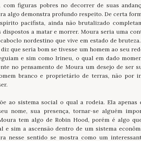
 com figuras pobres no decorrer de suas andan
ra algo demonstra profundo respeito. De certa for
írito pacifista, ainda não brutalizado completa
dispostos a matar e morrer. Moura seria uma contr
aboclo nordestino que vive em estado de bruteza. 
 diz que seria bom se tivesse um homem ao seu r
eguiam e sim como Irineu, o qual em dado moment
idente no pensamento de Moura um desejo de ser s
mem branco e proprietário de terras, não por in
er.
e ao sistema social o qual a rodeia. Ela apenas
seu nome, sua presença, tornar-se alguém impor
 Moura tem algo de Robin Hood, porém é algo qu
ial e sim a ascensão dentro de um sistema econô
obra nesse sentido se mostra como um interessan