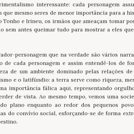
imentalismo interessante: cada personagem ass
em que mesmo seres de menor importância para a hi
 Tonho e Irineu, os irmãos que ameaçam tomar pos
não sem antes queimar tudo para mostrar a eles qu
ador-personagem que na verdade são vários narrad
mo de cada personagem e assim entendê-los de for
eza de um ambiente dominado pelas relações de
smo e o latifúndio: a terra serve como riqueza, m
uma importância fálica aqui, representando orgulh
erder de vista. Ao mesmo tempo, vemos uma socie
do plano enquanto ao redor dos pequenos povo
adas do convívio social, esforçando-se de forma ext
estino.