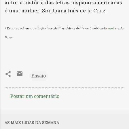
autor a história das letras hispano-americanas
é uma mulher: Sor Juana Inés de la Cruz.
* Este texto é uma tradução livre de "Las chicas del boom", publicado
aqui
em
Jot
Down
.
Ensaio
Postar um comentário
C
o
m
AS MAIS LIDAS DA SEMANA
e