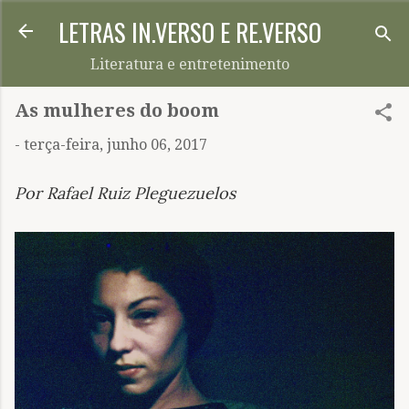
LETRAS IN.VERSO E RE.VERSO
Pular para o conteúdo principal
Literatura e entretenimento
As mulheres do boom
-
terça-feira, junho 06, 2017
Por Rafael Ruiz Pleguezuelos