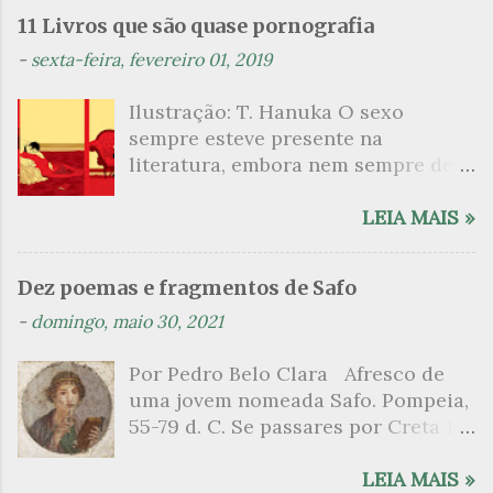
n
11 Livros que são quase pornografia
t
-
sexta-feira, fevereiro 01, 2019
á
Ilustração: T. Hanuka O sexo
r
sempre esteve presente na
i
literatura, embora nem sempre de
o
maneira explícita. Há escritores
s
que mergulharam em sua própria
LEIA MAIS »
sexualidade como se a arte pudesse
ser campo para um exercício
Dez poemas e fragmentos de Safo
psicanalítico e findaram por revelar
-
domingo, maio 30, 2021
a partir dessa intimidade o lado
mais escuro sobre. Esta lista
Por Pedro Belo Clara Afresco de
apresenta um conjunto de livros
uma jovem nomeada Safo. Pompeia,
nos quais os escritores se
55-79 d. C. Se passares por Creta 1
desnudam, livros que dispensam o
vem ao templo sagrado, onde mais
pudor para narrar cenas de elevado
grato é o pomar de macieiras e do
LEIA MAIS »
tom. Christine Angot, até o presente