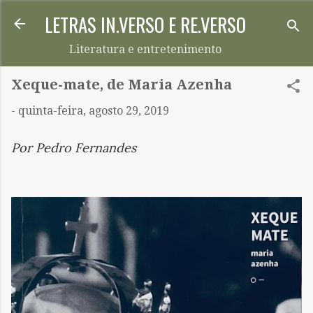
LETRAS IN.VERSO E RE.VERSO
Pular para o conteúdo principal
Literatura e entretenimento
Xeque-mate, de Maria Azenha
-
quinta-feira, agosto 29, 2019
Por Pedro Fernandes