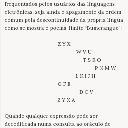
frequentados pelos usuários das linguagens
eletrônicas, seja ainda o apagamento da ordem
comum pela descontinuidade da própria língua
como se mostra o poema-limite “Bumerangue”:
Z Y X
W V U
T S R O
P N M W
L K I J H
G F E
D C V
Z Y X A
Quando qualquer expressão pode ser
decodificada numa consulta ao oráculo de