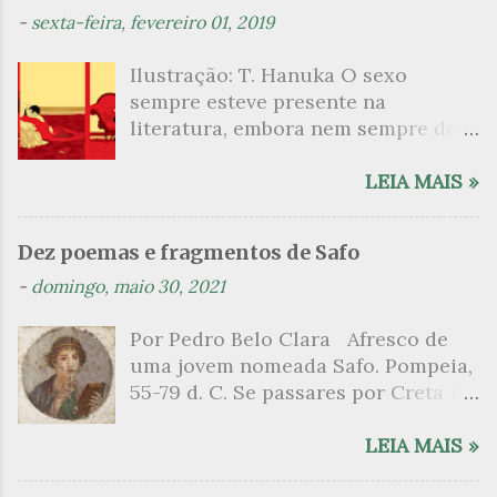
t
-
sexta-feira, fevereiro 01, 2019
á
Ilustração: T. Hanuka O sexo
r
sempre esteve presente na
i
literatura, embora nem sempre de
o
maneira explícita. Há escritores
s
que mergulharam em sua própria
LEIA MAIS »
sexualidade como se a arte pudesse
ser campo para um exercício
Dez poemas e fragmentos de Safo
psicanalítico e findaram por revelar
-
domingo, maio 30, 2021
a partir dessa intimidade o lado
mais escuro sobre. Esta lista
Por Pedro Belo Clara Afresco de
apresenta um conjunto de livros
uma jovem nomeada Safo. Pompeia,
nos quais os escritores se
55-79 d. C. Se passares por Creta 1
desnudam, livros que dispensam o
vem ao templo sagrado, onde mais
pudor para narrar cenas de elevado
grato é o pomar de macieiras e do
LEIA MAIS »
tom. Christine Angot, até o presente
altar sobe um perfume de incenso.
uma romancista francesa quase