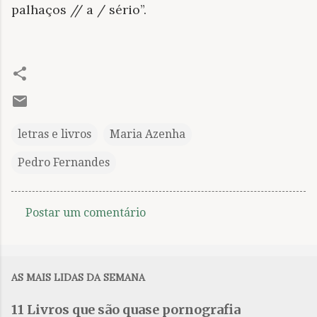
palhaços // a / sério”.
letras e livros
Maria Azenha
Pedro Fernandes
Postar um comentário
C
o
m
AS MAIS LIDAS DA SEMANA
e
n
11 Livros que são quase pornografia