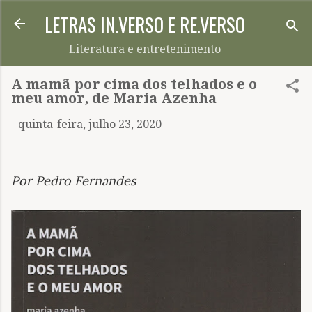
LETRAS IN.VERSO E RE.VERSO
Pular para o conteúdo principal
Literatura e entretenimento
A mamã por cima dos telhados e o
meu amor, de Maria Azenha
-
quinta-feira, julho 23, 2020
Por Pedro Fernandes