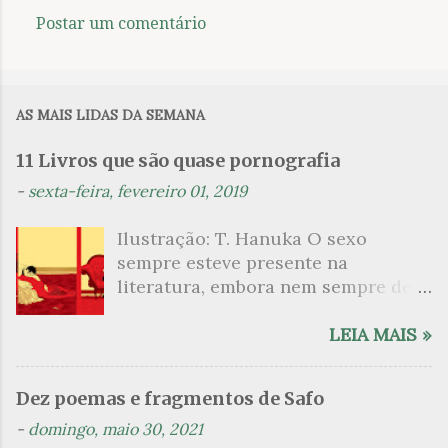
Postar um comentário
C
o
m
AS MAIS LIDAS DA SEMANA
e
n
11 Livros que são quase pornografia
t
-
sexta-feira, fevereiro 01, 2019
á
Ilustração: T. Hanuka O sexo
r
sempre esteve presente na
i
literatura, embora nem sempre de
o
maneira explícita. Há escritores
s
que mergulharam em sua própria
LEIA MAIS »
sexualidade como se a arte pudesse
ser campo para um exercício
Dez poemas e fragmentos de Safo
psicanalítico e findaram por revelar
-
domingo, maio 30, 2021
a partir dessa intimidade o lado