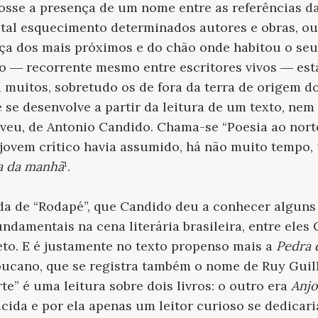
osse a presença de um nome entre as referências da
otal esquecimento determinados autores e obras, ou 
ça dos mais próximos e do chão onde habitou o seu 
o ― recorrente mesmo entre escritores vivos ― est
 muitos, sobretudo os de fora da terra de origem do
se desenvolve a partir da leitura de um texto, nem
eveu, de Antonio Candido. Chama-se “Poesia ao norte
 jovem crítico havia assumido, há não muito tempo
a da manhã
¹.
ada de “Rodapé”, que Candido deu a conhecer algun
ndamentais na cena literária brasileira, entre eles 
to. E é justamente no texto propenso mais a
Pedra 
bucano, que se registra também o nome de Ruy Guil
te” é uma leitura sobre dois livros: o outro era
Anjo
cida e por ela apenas um leitor curioso se dedicaria