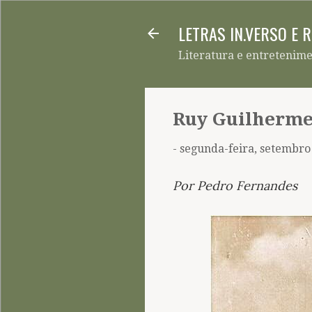
LETRAS IN.VERSO E 
Literatura e entretenim
Ruy Guilherme
-
segunda-feira, setembro
Por Pedro Fernandes