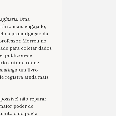
aginária
. Uma
erário mais engajado,
 veio a promulgação da
 professor. Morreu no
dade para coletar dados
e, publicou-se
prio autor e reúne
anatinga
, um livro
de registra ainda mais
mpossível não reparar
maior poder de
uanto o do poeta