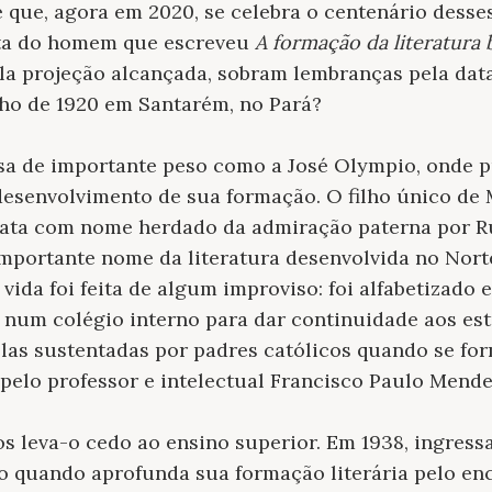
é que, agora em 2020, se celebra o centenário desses
eta do homem que escreveu
A formação da literatura b
la projeção alcançada, sobram lembranças pela data.
nho de 1920 em Santarém, no Pará?
a de importante peso como a José Olympio, onde p
 desenvolvimento de sua formação. O filho único de 
arata com nome herdado da admiração paterna por Ru
mportante nome da literatura desenvolvida no Norte
a vida foi feita de algum improviso: foi alfabetizado 
 num colégio interno para dar continuidade aos est
olas sustentadas por padres católicos quando se for
o pelo professor e intelectual Francisco Paulo Mende
s leva-o cedo ao ensino superior. Em 1938, ingress
ão quando aprofunda sua formação literária pelo e