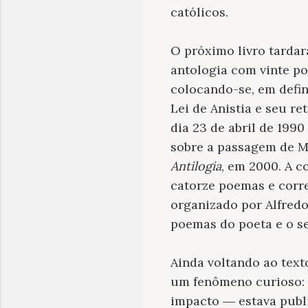
católicos.
O próximo livro tardar
antologia com vinte p
colocando-se, em defin
Lei de Anistia e seu r
dia 23 de abril de 199
sobre a passagem de M
Antilogia
, em 2000. A c
catorze poemas e corr
organizado por Alfredo
poemas do poeta e o s
Ainda voltando ao text
um fenômeno curioso: 
impacto ― estava publ