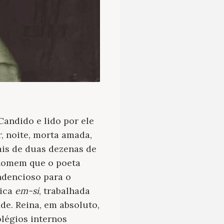
Candido e lido por ele
, noite, morta amada,
ais de duas dezenas de
 homem que o poeta
ndencioso para o
tica
em-si
, trabalhada
de. Reina, em absoluto,
légios internos