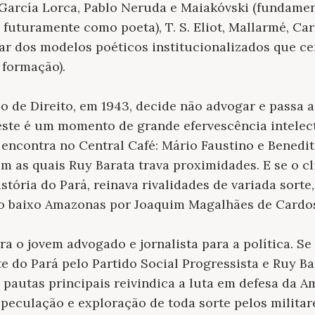
arcía Lorca, Pablo Neruda e Maiakóvski (fundament
 futuramente como poeta), T. S. Eliot, Mallarmé, C
ar dos modelos poéticos institucionalizados que c
 formação).
 de Direito, em 1943, decide não advogar e passa 
 este é um momento de grande efervescência intele
encontra no Central Café: Mário Faustino e Benedi
m as quais Ruy Barata trava proximidades. E se o cl
tória do Pará, reinava rivalidades de variada sorte,
no baixo Amazonas por Joaquim Magalhães de Cardos
ra o jovem advogado e jornalista para a política. Se
e do Pará pelo Partido Social Progressista e Ruy Ba
s pautas principais reivindica a luta em defesa da A
peculação e exploração de toda sorte pelos militare