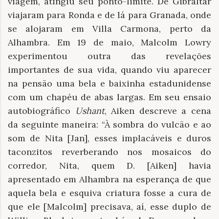
viagem, atingiu seu ponto-limite. De Gibraltar
viajaram para Ronda e de lá para Granada, onde
se alojaram em Villa Carmona, perto da
Alhambra. Em 19 de maio, Malcolm Lowry
experimentou outra das revelações
importantes de sua vida, quando viu aparecer
na pensão uma bela e baixinha estadunidense
com um chapéu de abas largas. Em seu ensaio
autobiográfico
Ushant
, Aiken descreve a cena
da seguinte maneira: “À sombra do vulcão e ao
som de Nita [Jan], esses implacáveis ​​e duros
taconzitos reverberando nos mosaicos do
corredor, Nita, quem D. [Aiken] havia
apresentado em Alhambra na esperança de que
aquela bela e esquiva criatura fosse a cura de
que ele [Malcolm] precisava, aí, esse duplo de