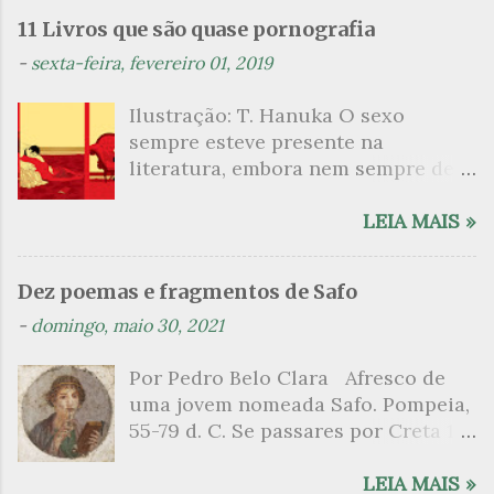
n
11 Livros que são quase pornografia
t
-
sexta-feira, fevereiro 01, 2019
á
Ilustração: T. Hanuka O sexo
r
sempre esteve presente na
i
literatura, embora nem sempre de
o
maneira explícita. Há escritores
s
que mergulharam em sua própria
LEIA MAIS »
sexualidade como se a arte pudesse
ser campo para um exercício
Dez poemas e fragmentos de Safo
psicanalítico e findaram por revelar
-
domingo, maio 30, 2021
a partir dessa intimidade o lado
mais escuro sobre. Esta lista
Por Pedro Belo Clara Afresco de
apresenta um conjunto de livros
uma jovem nomeada Safo. Pompeia,
nos quais os escritores se
55-79 d. C. Se passares por Creta 1
desnudam, livros que dispensam o
vem ao templo sagrado, onde mais
pudor para narrar cenas de elevado
grato é o pomar de macieiras e do
LEIA MAIS »
tom. Christine Angot, até o presente