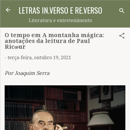
LETRAS IN.VERSO E RE.VERSO
Pular para o conteúdo principal
Literatura e entretenimento
O tempo em A montanha mágica:
anotações da leitura de Paul
Ricœur
-
terça-feira, outubro 19, 2021
Por Joaquim Serra