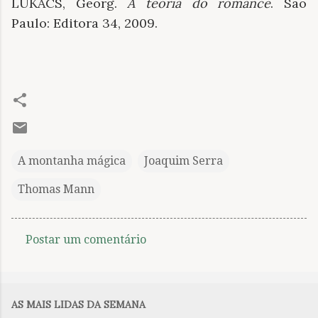
LUKÁCS, Georg.
A teoria do romance
. São
Paulo: Editora 34, 2009.
A montanha mágica
Joaquim Serra
Thomas Mann
Postar um comentário
C
o
m
AS MAIS LIDAS DA SEMANA
e