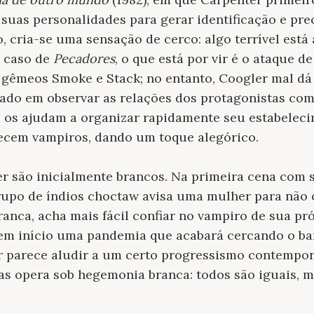
 suas personalidades para gerar identificação e p
o, cria-se uma sensação de cerco: algo terrível est
o caso de
Pecadores
, o que está por vir é o ataque 
 gêmeos Smoke e Stack; no entanto, Coogler mal dá
sado em observar as relações dos protagonistas com
e os ajudam a organizar rapidamente seu estabelec
recem vampiros, dando um toque alegórico.
r são inicialmente brancos. Na primeira cena com 
rupo de índios choctaw avisa uma mulher para não 
anca, acha mais fácil confiar no vampiro de sua pr
, tem início uma pandemia que acabará cercando o b
r parece aludir a um certo progressismo contempor
as opera sob hegemonia branca: todos são iguais, 