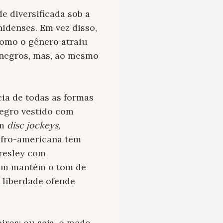
 diversificada sob a
idenses. Em vez disso,
como o gênero atraiu
 negros, mas, ao mesmo
ia de todas as formas
negro vestido com
ém
disc jockeys
,
 afro-americana tem
Presley com
bém mantém o tom de
 liberdade ofende
iros; ou seja, o medo