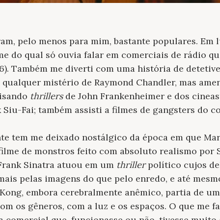
am, pelo menos para mim, bastante populares. Em l
ilme do qual só ouvia falar em comerciais de rádio q
6). Também me diverti com uma história de detetiv
 qualquer mistério de Raymond Chandler, mas ameni
visando
thrillers
de John Frankenheimer e dos cinea
Siu-Fai; também assisti a filmes de gangsters do co
te tem me deixado nostálgico da época em que Mar
filme de monstros feito com absoluto realismo por
Frank Sinatra atuou em um
thriller
político cujos de
mais pelas imagens do que pelo enredo, e até mes
Kong, embora cerebralmente anêmico, partia de um 
om os gêneros, com a luz e os espaços. O que me fal
comercial que, funcionasse ou não, tivesse muito 