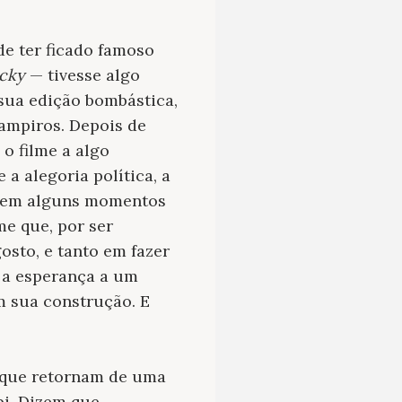
de ter ficado famoso
cky
— tivesse algo
sua edição bombástica,
vampiros. Depois de
 o filme a algo
a alegoria política, a
em alguns momentos
e que, por ser
sto, e tanto em fazer
 a esperança a um
m sua construção. E
, que retornam de uma
pi. Dizem que