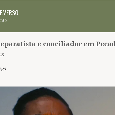
Pular para o conteúdo principal
RE.VERSO
ento
separatista e conciliador em Peca
025
ega