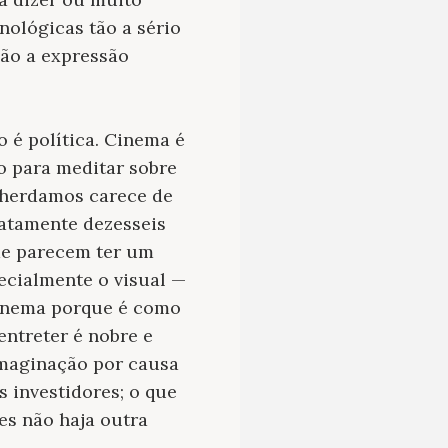
ológicas tão a sério
são a expressão
o é política. Cinema é
o para meditar sobre
e herdamos carece de
xatamente dezesseis
me parecem ter um
ecialmente o visual —
 cinema porque é como
ntreter é nobre e
maginação por causa
 investidores; o que
es não haja outra