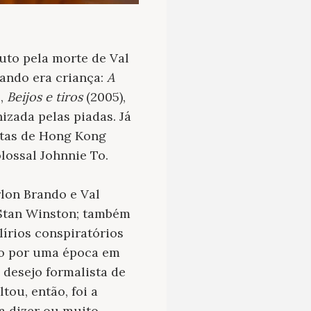
uto pela morte de Val
uando era criança:
A
e,
Beijos e tiros
(2005),
zada pelas piadas. Já
stas de Hong Kong
lossal Johnnie To.
lon Brando e Val
 Stan Winston; também
lírios conspiratórios
mo por uma época em
desejo formalista de
tou, então, foi a
a dizer ou muito