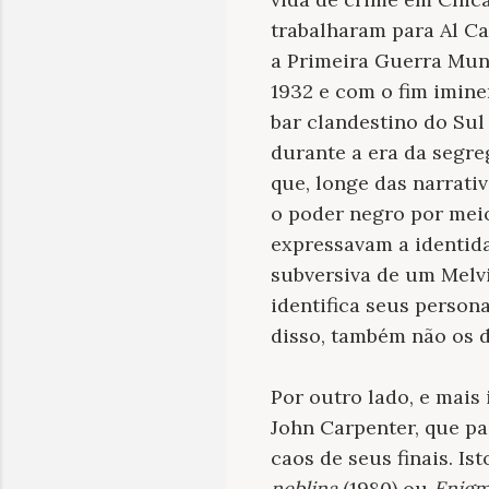
trabalharam para Al C
a Primeira Guerra Mun
1932 e com o fim imine
bar clandestino do Sul
durante a era da segre
que, longe das narrati
o poder negro por mei
expressavam a identida
subversiva de um Melvi
identifica seus person
disso, também não os d
Por outro lado, e mais
John Carpenter, que pa
caos de seus finais. Is
neblina
(1980) ou
Enigm