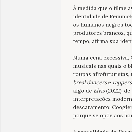
À medida que o filme 
identidade de Remmick,
os humanos negros toc
produtores brancos, q
tempo, afirma sua iden
Numa cena excessiva, 
musicais nas quais o b
roupas afrofuturistas,
breakdancers
e
rappers
algo de
Elvis
(2022), de
interpretações modern
descaramento: Coogler
porque se opõe aos bo
A sexualidade de
Peca