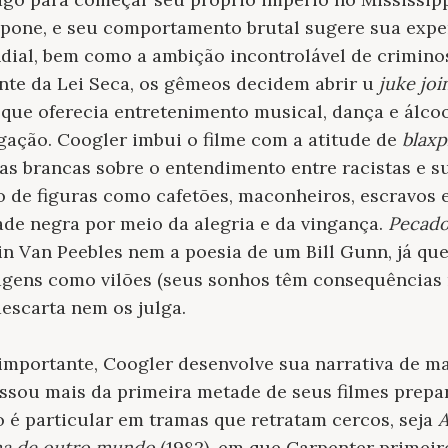
apone, e seu comportamento brutal sugere sua exper
dial, bem como a ambição incontrolável de crimino
nte da Lei Seca, os gêmeos decidem abrir u
juke joi
 que oferecia entretenimento musical, dança e álcoo
gação. Coogler imbui o filme com a atitude de
blaxp
vas brancas sobre o entendimento entre racistas e su
o de figuras como cafetões, maconheiros, escravos 
de negra por meio da alegria e da vingança.
Pecado
n Van Peebles nem a poesia de um Bill Gunn, já que 
agens como vilões (seus sonhos têm consequências 
escarta nem os julga.
 importante, Coogler desenvolve sua narrativa de m
ssou mais da primeira metade de seus filmes prepar
to é particular em tramas que retratam cercos, seja
A
a de outro mundo
(1982), em que Carpenter primeir