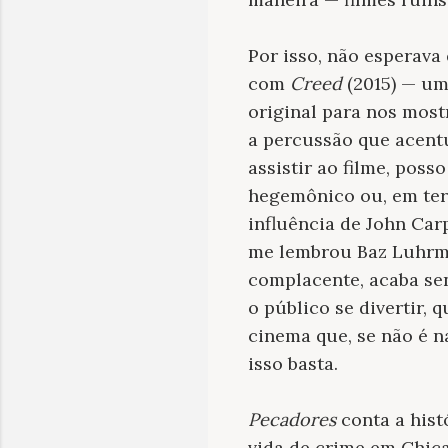
Por isso, não esperava
com
Creed
(2015) — um
original para nos mostr
a percussão que acentu
assistir ao filme, poss
hegemônico ou, em term
influência de John Car
me lembrou Baz Luhrma
complacente, acaba se
o público se divertir, 
cinema que, se não é n
isso basta.
Pecadores
conta a hist
vida de crime em Chic