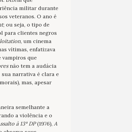
iência militar durante
sos veteranos. O ano é
nt
; ou seja, o tipo de
l para clientes negros
loitation
, um cinema
as vítimas, enfatizava
e vampiros que
res
não tem a audácia
sua narrativa é clara e
morais), mas, apesar
aneira semelhante a
ando a violência e o
ssalto à 13ª DP
(1976),
A
o observa seus