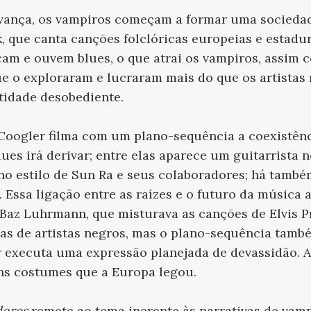
avança, os vampiros começam a formar uma sociedade
 que canta canções folclóricas europeias e estadun
am e ouvem blues, o que atrai os vampiros, assim 
ue o exploraram e lucraram mais do que os artistas
tidade desobediente.
Coogler filma com um plano-sequência a coexistênc
lues irá derivar; entre elas aparece um guitarrista 
 no estilo de Sun Ra e seus colaboradores; há tamb
. Essa ligação entre as raízes e o futuro da música
 Baz Luhrmann, que misturava as canções de Elvis 
as de artistas negros, mas o plano-sequência tam
 executa uma expressão planejada de devassidão. A
ns costumes que a Europa legou.
dores
remete ao tema inerente às narrativas de vamp