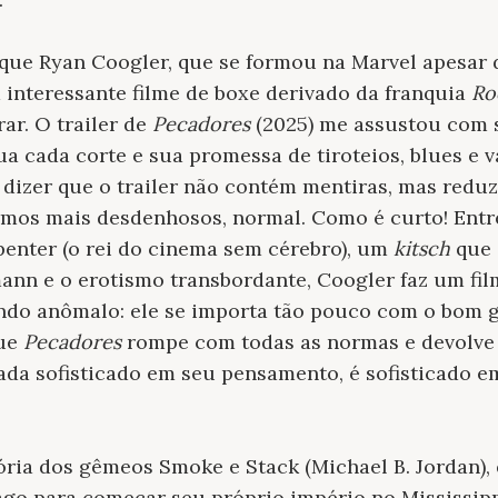
 que Ryan Coogler, que se formou na Marvel apesar 
 interessante filme de boxe derivado da franquia
Ro
ar. O trailer de
Pecadores
(2025) me assustou com 
a cada corte e sua promessa de tiroteios, blues e 
o dizer que o trailer não contém mentiras, mas reduz
os mais desdenhosos, normal. Como é curto! Entre 
penter (o rei do cinema sem cérebro), um
kitsch
que 
nn e o erotismo transbordante, Coogler faz um film
ndo anômalo: ele se importa tão pouco com o bom go
que
Pecadores
rompe com todas as normas e devolve
ada sofisticado em seu pensamento, é sofisticado e
ória dos gêmeos Smoke e Stack (Michael B. Jordan)
ago para começar seu próprio império no Mississip