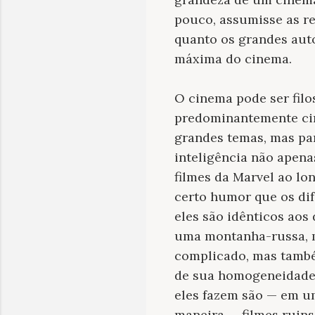
pouco, assumisse as r
quanto os grandes auto
máxima do cinema.
O cinema pode ser filos
predominantemente cin
grandes temas, mas par
inteligência não apena
filmes da Marvel ao l
certo humor que os di
eles são idênticos aos
uma montanha-russa, m
complicado, mas també
de sua homogeneidade e
eles fazem são — em um
maneira — filmes ruins