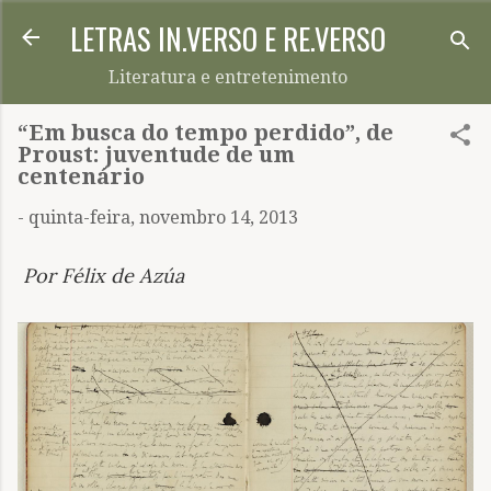
LETRAS IN.VERSO E RE.VERSO
Pular para o conteúdo principal
Literatura e entretenimento
“Em busca do tempo perdido”, de
Proust: juventude de um
centenário
-
quinta-feira, novembro 14, 2013
Por Félix de Azúa