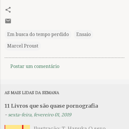
Em busca do tempo perdido
Ensaio
Marcel Proust
Postar um comentário
C
o
m
AS MAIS LIDAS DA SEMANA
e
n
11 Livros que são quase pornografia
t
-
sexta-feira, fevereiro 01, 2019
á
Ilustração: T. Hanuka O sexo
r