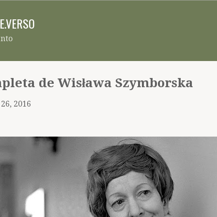
Pular para o conteúdo principal
RE.VERSO
ento
mpleta de Wisława Szymborska
 26, 2016