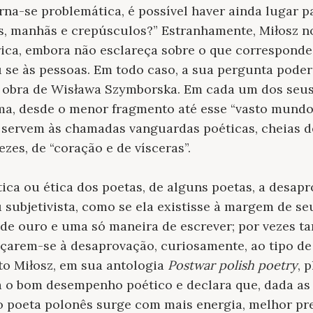
rna-se problemática, é possível haver ainda lugar
s, manhãs e crepúsculos?” Estranhamente, Miłosz n
ica, embora não esclareça sobre o que corresponde 
 se às pessoas. Em todo caso, a sua pergunta poder
 obra de Wisława Szymborska. Em cada um dos seu
a, desde o menor fragmento até esse “vasto mundo”
 servem às chamadas vanguardas poéticas, cheias de
zes, de “coração e de vísceras”.
tica ou ética dos poetas, de alguns poetas, a desap
u subjetivista, como se ela existisse à margem de s
 de ouro e uma só maneira de escrever; por vezes t
nçarem-se à desaprovação, curiosamente, ao tipo de
ito Miłosz, em sua antologia
Postwar polish poetry
, 
a o bom desempenho poético e declara que, dada as
“o poeta polonês surge com mais energia, melhor p