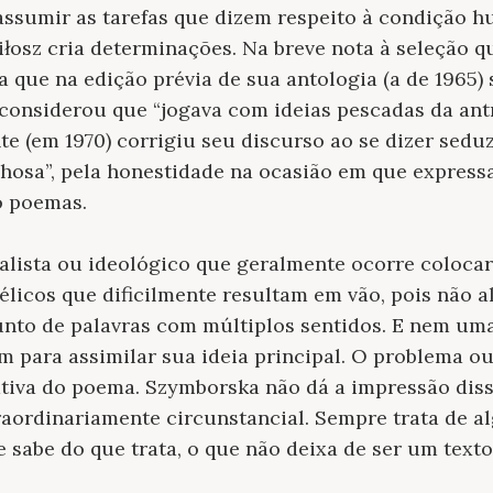
assumir as tarefas que dizem respeito à condição h
iłosz cria determinações. Na breve nota à seleção q
 que na edição prévia de sua antologia (a de 1965)
considerou que “jogava com ideias pescadas da ant
nte (em 1970) corrigiu seu discurso ao se dizer sedu
hosa”, pela honestidade na ocasião em que express
o poemas.
ialista ou ideológico que geralmente ocorre coloca
télicos que dificilmente resultam em vão, pois não
nto de palavras com múltiplos sentidos. E nem uma
m para assimilar sua ideia principal. O problema ou 
tiva do poema. Szymborska não dá a impressão disso
aordinariamente circunstancial. Sempre trata de a
 sabe do que trata, o que não deixa de ser um text