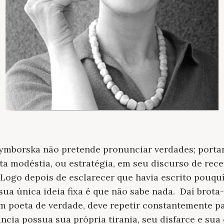
zymborska não pretende pronunciar verdades; porta
sta modéstia, ou estratégia, em seu discurso de re
 Logo depois de esclarecer que havia escrito pouqu
ua única ideia fixa é que não sabe nada. Daí brota-
m poeta de verdade, deve repetir constantemente p
cia possua sua própria tirania, seu disfarce e sua c