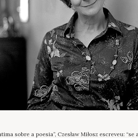
tima sobre a poesia”, Czesław Miłosz escreveu: “se