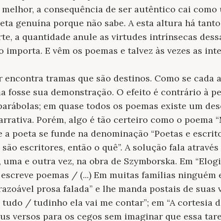
 melhor, a consequência de ser autêntico cai como
a genuína porque não sabe. A esta altura há tanto
te, a quantidade anule as virtudes intrínsecas dess
o importa. E vêm os poemas e talvez às vezes as int
r encontra tramas que são destinos. Como se cada 
 fosse sua demonstração. O efeito é contrário à p
arábolas; em quase todos os poemas existe um dese
rrativa. Porém, algo é tão certeiro como o poema “
e a poeta se funde na denominação “Poetas e escrito
 são escritores, então o quê”. A solução fala através
 uma e outra vez, na obra de Szymborska. Em “Elogi
escreve poemas / (...) Em muitas famílias ninguém 
razoável prosa falada” e lhe manda postais de suas 
/ tudo / tudinho ela vai me contar”; em “A cortesia 
us versos para os cegos sem imaginar que essa tarefa