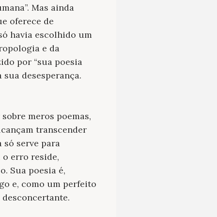
umana”. Mas ainda
ue oferece de
 só havia escolhido um
ropologia e da
zido por “sua poesia
a sua desesperança.
r sobre meros poemas,
 alcançam transcender
 só serve para
o erro reside,
. Sua poesia é,
lgo e, como um perfeito
o desconcertante.