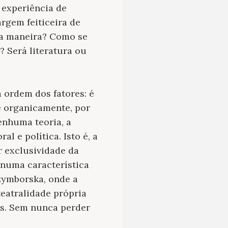
 experiência de
rgem feiticeira de
ssa maneira? Como se
? Será literatura ou
a ordem dos fatores: é
se organicamente, por
enhuma teoria, a
l e política. Isto é, a
r exclusividade da
 numa característica
zymborska, onde a
teatralidade própria
es. Sem nunca perder