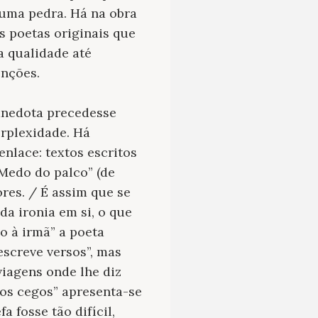
 uma pedra. Há na obra
s poetas originais que
a qualidade até
enções.
anedota precedesse
erplexidade. Há
nlace: textos escritos
Medo do palco” (de
res. / É assim que se
 da ironia em si, o que
o à irmã” a poeta
escreve versos”, mas
viagens onde lhe diz
dos cegos” apresenta-se
 fosse tão difícil,