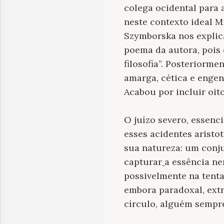
colega ocidental para 
neste contexto ideal M
Szymborska nos explica
poema da autora, pois 
filosofia”. Posteriorme
amarga, cética e engen
Acabou por incluir oit
O juízo severo, essenc
esses acidentes aristo
sua natureza: um conju
capturar
a essência ne
possivelmente na tenta
embora paradoxal, extr
círculo, alguém sempre