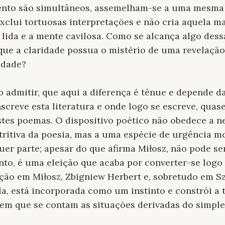
mento são simultâneos, assemelham-se a uma mesma
xclui tortuosas interpretações e não cria aquela ma
a lida e a mente cavilosa. Como se alcança algo de
que a claridade possua o mistério de uma revelação
idade?
o admitir, que aqui a diferença é tênue e depende d
nscreve esta literatura e onde logo se escreve, qua
tes poemas. O dispositivo poético não obedece a n
itiva da poesia, mas a uma espécie de urgência mora
uer parte; apesar do que afirma Miłosz, não pode se
nto, é uma eleição que acaba por converter-se logo
ição em Miłosz, Zbigniew Herbert e, sobretudo em S
a, está incorporada como um instinto e constrói a 
 em que se contam as situações derivadas do simpl