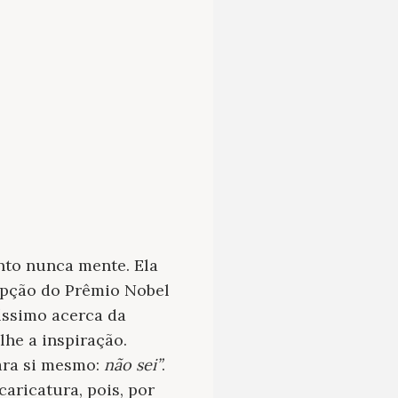
nto nunca mente. Ela
cepção do Prêmio Nobel
íssimo acerca da
lhe a inspiração.
ara si mesmo:
não sei”
.
aricatura, pois, por