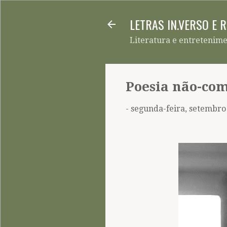
LETRAS IN.VERSO E 
Literatura e entretenim
Poesia não-co
-
segunda-feira, setembro