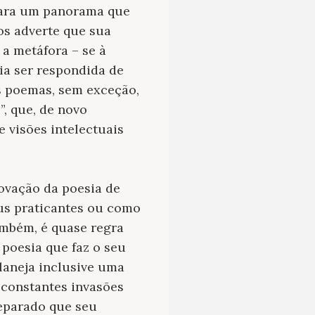
 para um panorama que
os adverte que sua
a metáfora – se à
ia ser respondida de
s poemas, sem exceção,
, que, de novo
 visões intelectuais
rovação da poesia de
eus praticantes ou como
ambém, é quase regra
 poesia que faz o seu
planeja inclusive uma
 constantes invasões
reparado que seu