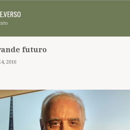
Pular para o conteúdo principal
RE.VERSO
ento
rande futuro
14, 2016