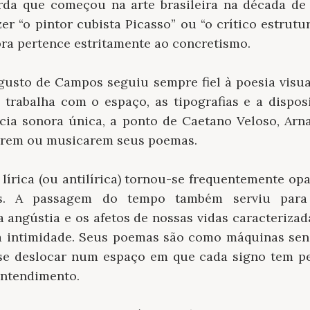
da que começou na arte brasileira na década de 
er “o pintor cubista Picasso” ou “o crítico estrutur
ra pertence estritamente ao concretismo.
usto de Campos seguiu sempre fiel à poesia visu
 trabalha com o espaço, as tipografias e a disposi
ia sonora única, a ponto de Caetano Veloso, Arn
arem ou musicarem seus poemas.
e lírica (ou antilírica) tornou-se frequentemente op
s. A passagem do tempo também serviu para 
angústia e os afetos de nossas vidas caracterizad
da intimidade. Seus poemas são como máquinas sen
e deslocar num espaço em que cada signo tem pes
entendimento.