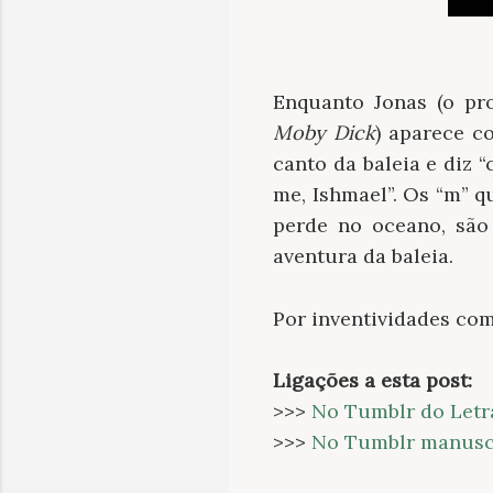
Enquanto Jonas (o pro
Moby Dick
) aparece 
canto da baleia e diz 
me, Ishmael”. Os “m” 
perde no oceano, são
aventura da baleia.
Por inventividades com
Ligações a esta post:
>>>
No Tumblr do Letr
>>>
No Tumblr manuscr