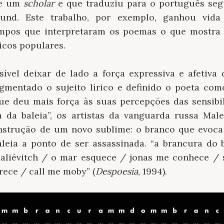
se um
scholar
e que traduziu para o português seg
und. Este trabalho, por exemplo, ganhou vida
mpos que interpretaram os poemas o que mostra
icos populares.
sível deixar de lado a força expressiva e afetiva
agmentado o sujeito lírico e definido o poeta c
que deu mais força às suas percepções das sensibil
 da baleia”, os artistas da vanguarda russa Mal
nstrução de um novo sublime: o branco que evoca
aleia a ponto de ser assassinada. “a brancura do
aliévitch / o mar esquece / jonas me conhece / 
rece / call me moby” (
Despoesia
, 1994).