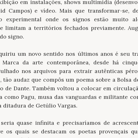
exibição em instalações, shows multimídia (desenv
Cid Campos) e vídeo. Mais que transformar-se, de
 experimental onde os signos estão muito alé
se limitam a territórios fechados previamente. A
do signo.
quiriu um novo sentido nos últimos anos é seu t
s. Marca da arte contemporânea, desde há cinq
lhado nos arquivos para extrair autênticas péro
, tão audaz que compôs um poema sobre a Bolsa de
no de Dante. Também voltou a colocar em circulação
a como Pagu, musa das vanguardas e militante co
a ditadura de Getúlio Vargas.
a seria quase infinita e precisaríamos de acrescen
ntre os quais se destacam os poetas provençais 