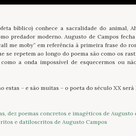
feta bíblico) conhece a sacralidade do animal, A
como predador moderno. Augusto de Campos fech
“call me moby” em referência à primeira frase do rom
que se repetem ao longo do poema são como os rastr
 como a onda impossível de esquecermos ou nã
o estas – e são muitas – o poeta do século XX será 
as, dez poemas concretos e imagéticos de Augusto
itos e datiloscritos de Augusto Campos