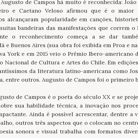
 Augusto de Campos há muito é reconhecida: João
eiro e Caetano Veloso afirmou que é o maior 
tos alcançaram popularidade em canções, historie
uitas bandeiras das manifestações que correm o 
ente o reconhecimento começa a se dar també
 e Buenos Aires (sua obra foi exibida em Proa e na
a York e em 2015 veio o Prêmio Ibero-americano d
 Nacional de Cultura e Artes do Chile. Em edições
antíssimos da literatura latino-americana como Jos
, entre outros. Augusto de Campos foi o primeiro br
gusto de Campos é o poeta do século XX e se proje
sobre sua habilidade técnica, a inovação nos proc
impactante. Ainda é possível acrescentar, dentre a
balho, outros três aspectos que o colocam no centr
esia sonora e visual trabalha com formatos diver