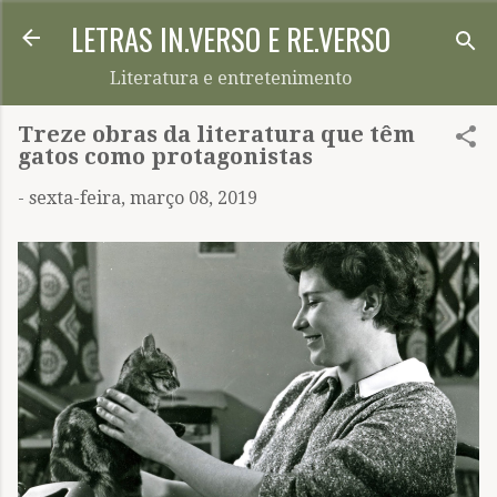
LETRAS IN.VERSO E RE.VERSO
Pular para o conteúdo principal
Literatura e entretenimento
Treze obras da literatura que têm
gatos como protagonistas
-
sexta-feira, março 08, 2019