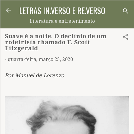
LETRAS IN.VERSO E RE.VERSO
Pular para o conteúdo principal
Literatura e entretenimento
Suave é a noite. O declínio de um
roteirista chamado F. Scott
Fitzgerald
-
quarta-feira, março 25, 2020
Por Manuel de Lorenzo