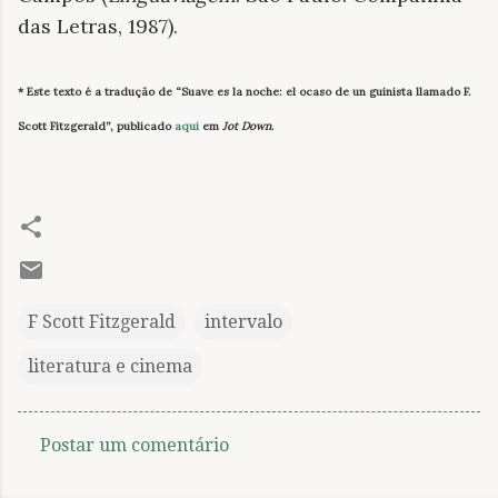
das Letras, 1987).
* Este texto é a tradução de “Suave es la noche: el ocaso de un guinista llamado F.
Scott Fitzgerald”, publicado
aqui
em
Jot Down
.
F Scott Fitzgerald
intervalo
literatura e cinema
Postar um comentário
C