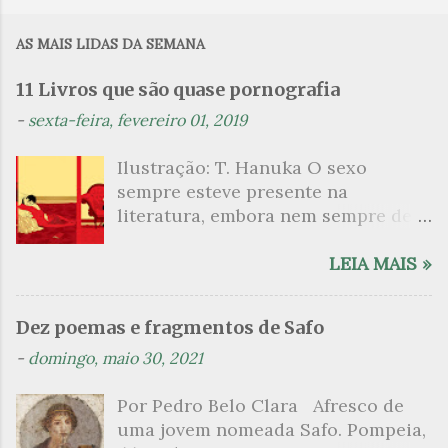
o
m
AS MAIS LIDAS DA SEMANA
e
n
11 Livros que são quase pornografia
t
-
sexta-feira, fevereiro 01, 2019
á
Ilustração: T. Hanuka O sexo
r
sempre esteve presente na
i
literatura, embora nem sempre de
o
maneira explícita. Há escritores
s
que mergulharam em sua própria
LEIA MAIS »
sexualidade como se a arte pudesse
ser campo para um exercício
Dez poemas e fragmentos de Safo
psicanalítico e findaram por revelar
-
domingo, maio 30, 2021
a partir dessa intimidade o lado
mais escuro sobre. Esta lista
Por Pedro Belo Clara Afresco de
apresenta um conjunto de livros
uma jovem nomeada Safo. Pompeia,
nos quais os escritores se