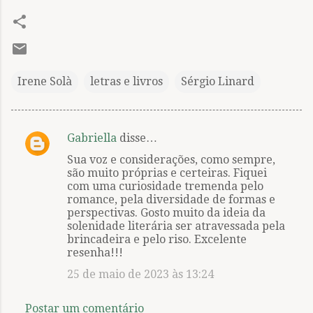
Irene Solà
letras e livros
Sérgio Linard
Gabriella
disse…
C
Sua voz e considerações, como sempre,
o
são muito próprias e certeiras. Fiquei
m
com uma curiosidade tremenda pelo
romance, pela diversidade de formas e
e
perspectivas. Gosto muito da ideia da
n
solenidade literária ser atravessada pela
brincadeira e pelo riso. Excelente
t
resenha!!!
á
25 de maio de 2023 às 13:24
r
i
Postar um comentário