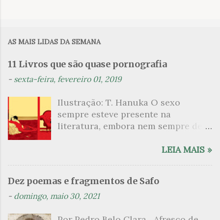
o
s
AS MAIS LIDAS DA SEMANA
11 Livros que são quase pornografia
-
sexta-feira, fevereiro 01, 2019
Ilustração: T. Hanuka O sexo
sempre esteve presente na
literatura, embora nem sempre de
maneira explícita. Há escritores
que mergulharam em sua própria
LEIA MAIS »
sexualidade como se a arte pudesse
ser campo para um exercício
Dez poemas e fragmentos de Safo
psicanalítico e findaram por revelar
-
domingo, maio 30, 2021
a partir dessa intimidade o lado
mais escuro sobre. Esta lista
Por Pedro Belo Clara Afresco de