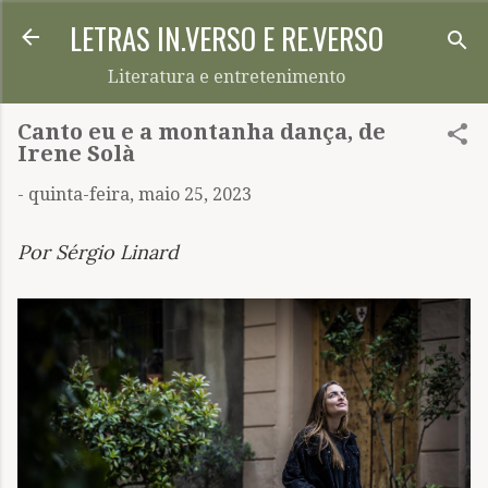
LETRAS IN.VERSO E RE.VERSO
Pular para o conteúdo principal
Literatura e entretenimento
Canto eu e a montanha dança, de
Irene Solà
-
quinta-feira, maio 25, 2023
Por Sérgio Linard