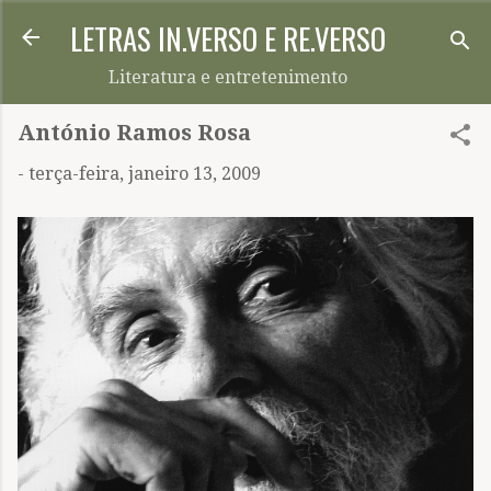
LETRAS IN.VERSO E RE.VERSO
Pular para o conteúdo principal
Literatura e entretenimento
António Ramos Rosa
-
terça-feira, janeiro 13, 2009