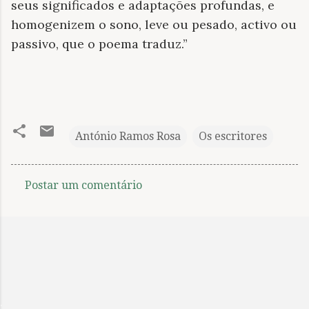
seus significados e adaptações profundas, e
homogenizem o sono, leve ou pesado, activo ou
passivo, que o poema traduz.”
António Ramos Rosa
Os escritores
Postar um comentário
C
o
m
e
n
t
.