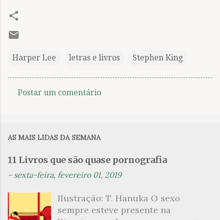
Harper Lee
letras e livros
Stephen King
Postar um comentário
C
o
m
AS MAIS LIDAS DA SEMANA
e
n
11 Livros que são quase pornografia
t
-
sexta-feira, fevereiro 01, 2019
á
Ilustração: T. Hanuka O sexo
r
sempre esteve presente na
i