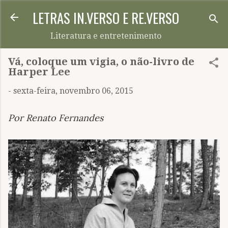
LETRAS IN.VERSO E RE.VERSO
Pular para o conteúdo principal
Literatura e entretenimento
Vá, coloque um vigia, o não-livro de
Harper Lee
-
sexta-feira, novembro 06, 2015
Por Renato Fernandes