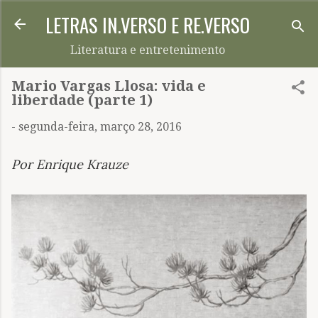
LETRAS IN.VERSO E RE.VERSO
Pular para o conteúdo principal
Literatura e entretenimento
Mario Vargas Llosa: vida e
liberdade (parte 1)
-
segunda-feira, março 28, 2016
Por Enrique Krauze