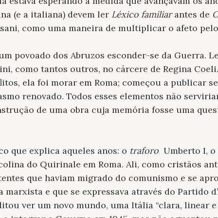
ia estava esperando à medida que avançavam os ano
ana (e a italiana) devem ler
Léxico familiar
antes de
O
ssani, como uma maneira de multiplicar o afeto pel
a um povoado dos Abruzos esconder-se da Guerra. 
ni, como tantos outros, no cárcere de Regina Coeli.
itos, ela foi morar em Roma; começou a publicar seu
iasmo renovado. Todos esses elementos não serviria
onstrução de uma obra cuja memória fosse uma ques
co que explica aqueles anos: o
traforo
Umberto I, o 
 colina do Quirinale em Roma. Ali, como cristãos an
stentes que haviam migrado do comunismo e se ap
a marxista e que se expressava através do Partido d
itou ver um novo mundo, uma Itália “clara, linear e