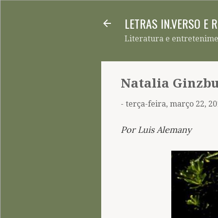
LETRAS IN.VERSO E 
Literatura e entretenim
Natalia Ginzbu
-
terça-feira, março 22, 2
Por Luis Alemany