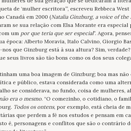
mulheres de sua geração que se dedicaram à litera
ueta de ‘mulher escritora’”, escreveu Rebbeca Wes
 no Canadá em 2000 (
Natalia Ginzburg, a voice of the
aram se sua relação com Elsa Morante era especial
 com um
por que teria que ser especial
”. Agora, pens
sua época: Alberto Moravia, Italo Calvino, Giorgio Ba
e-nos que Ginzburg está à sua altura? Sim, verdade
que seus livros são tão bons como os dos seus coleg
inham uma boa imagem de Ginzburg; boa mas não ex
rítica e público, estava considerada como uma alter
balho se considerava, no fundo, coisa de mulheres, a
não era o mesmo
. “O comezinho, o cotidiano, o famil
burg.
Todos os ontens
, por exemplo, está cheia de m
itárias que perdem a fé nos estudos e pensam em ca
 Isto é, personagens e conflitos que são o contrário