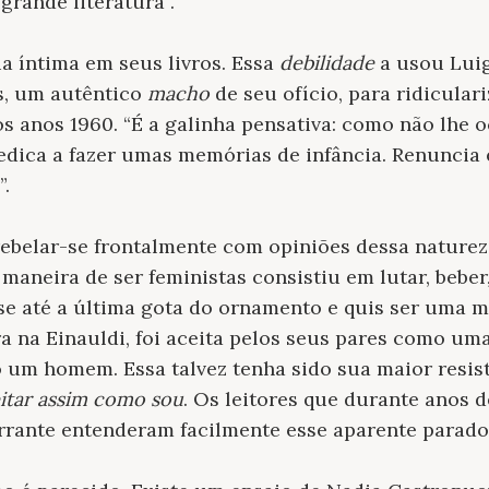
grande literatura”.
 íntima em seus livros. Essa
debilidade
a usou Luig
s, um autêntico
macho
de seu ofício, para ridicula
os anos 1960. “É a galinha pensativa: como não lhe
 dedica a fazer umas memórias de infância. Renuncia
”.
rebelar-se frontalmente com opiniões dessa naturez
 maneira de ser feministas consistiu em lutar, beber
 até a última gota do ornamento e quis ser uma m
 na Einauldi, foi aceita pelos seus pares como uma
 um homem. Essa talvez tenha sido sua maior resis
itar assim como sou
. Os leitores que durante anos 
errante entenderam facilmente esse aparente parado