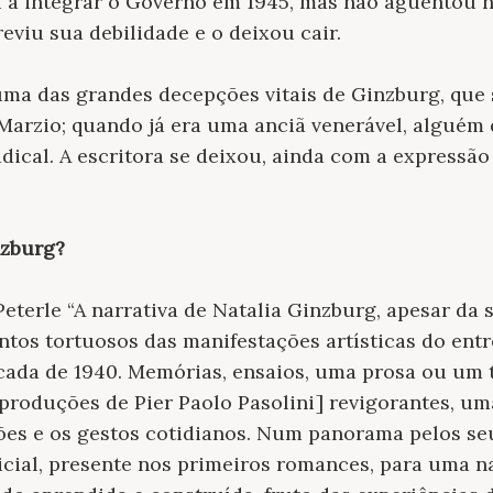
ou a integrar o Governo em 1945, mas não aguentou
eviu sua debilidade e o deixou cair.
uma das grandes decepções vitais de Ginzburg, que
arzio; quando já era uma anciã venerável, alguém 
ical. A escritora se deixou, ainda com a expressão 
nzburg?
eterle “A narrativa de Natalia Ginzburg, apesar da 
os tortuosos das manifestações artísticas do entr
cada de 1940. Memórias, ensaios, uma prosa ou um t
 produções de Pier Paolo Pasolini] revigorantes, um
es e os gestos cotidianos. Num panorama pelos seu
cial, presente nos primeiros romances, para uma n