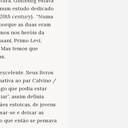
tura, Ginzburg estava
t num estudo dedicado
 20th century
). “Numa
 porque as duas eram
emos nos heróis da
ssani, Primo Levi,
? Mas temos que
as.
celente. Seus livros
nativa ao par Calvino /
lgo que podia estar
iar”, assim definia
ães estoicas, de jovens
sar-se e deixar as
 do que então se pensava