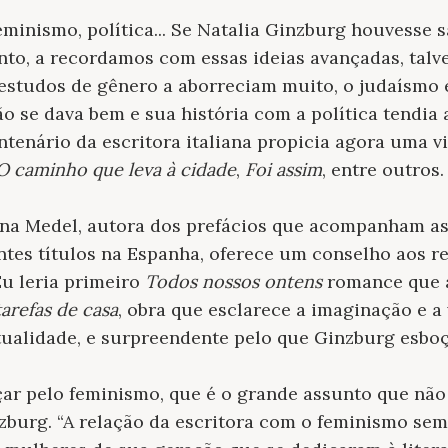
eminismo, política... Se Natalia Ginzburg houvesse 
to, a recordamos com essas ideias avançadas, talve
 estudos de gênero a aborreciam muito, o judaísmo 
 se dava bem e sua história com a política tendia
entenário da escritora italiana propicia agora uma vi
O caminho que leva à cidade
,
Foi assim
, entre outros.
na Medel, autora dos prefácios que acompanham as
ntes títulos na Espanha, oferece um conselho aos 
Eu leria primeiro
Todos nossos ontens
romance que a
tarefas de casa
, obra que esclarece a imaginação e a
atualidade, e surpreendente pelo que Ginzburg esboç
ar pelo feminismo, que é o grande assunto que não
zburg. “A relação da escritora com o feminismo sempr