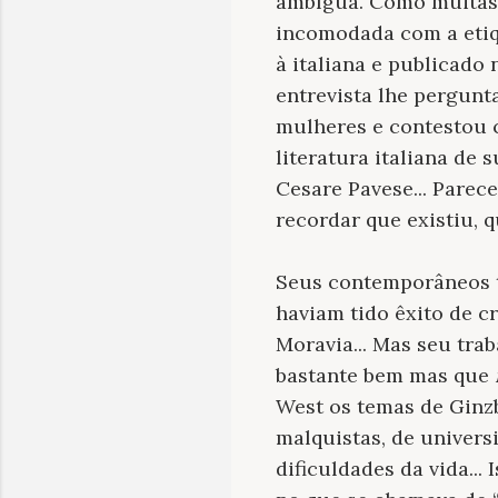
ambígua. Como muitas 
incomodada com a etiq
à italiana e publicado
entrevista lhe pergunt
mulheres e contestou
literatura italiana de 
Cesare Pavese... Parec
recordar que existiu, 
Seus contemporâneos t
haviam tido êxito de c
Moravia... Mas seu tra
bastante bem mas que
West os temas de Ginz
malquistas, de univers
dificuldades da vida...