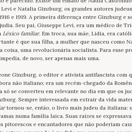
o é parecido. Existe um ensaio de Nadia Castronuo
Levi e Natalia Ginzburg, os grandes autores judeus 
1916 e 1919. A primeira diferença entre Ginzburg e s
judia. Seu pai, Giuseppe Levi, era um médico de Trie
m
Léxico familiar
. Em troca, sua mãe, Lidia, era catól
ante é que sua filha, a mulher que nasceu como Nata
a coisa, uma revolucionária socialista. Para esse pr
 impedia, de novo, ser apenas mais uma.
one Ginzburg, o editor e ativista antifascista com 
ora não italiano; era um recém-chegado da Romênia
a só se converteu em relevante no dia em que os j
nzburg. Sempre interessada em extrair da vida mater
iar
tornou-se, então, o livro mais judeu da italiana:
ramas numa família laica. Suas raízes se expressav
os pitorescos e encantadores que não poderiam ca