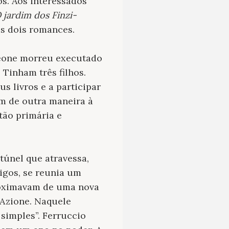
s. Aos interessados
 jardim dos Finzi-
os dois romances.
Leone morreu executado
 Tinham três filhos.
s livros e a participar
m de outra maneira à
tão primária e
túnel que atravessa,
tigos, se reunia um
roximavam de uma nova
’Azione. Naquele
 simples”. Ferruccio