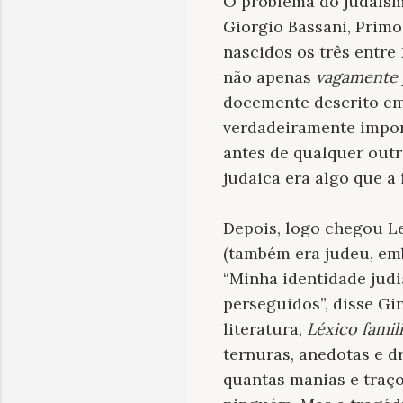
O problema do judaísm
Giorgio Bassani, Primo 
nascidos os três entre 
não apenas
vagamente
docemente descrito e
verdadeiramente import
antes de qualquer outr
judaica era algo que a
Depois, logo chegou Le
(também era judeu, emb
“Minha identidade judi
perseguidos”, disse Gi
literatura,
Léxico famil
ternuras, anedotas e d
quantas manias e traç