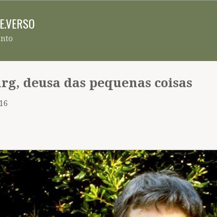
Pular para o conteúdo principal
RE.VERSO
ento
rg, deusa das pequenas coisas
016