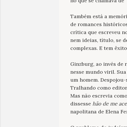
no que se chamava de “
Também está a memória
de romances histórico
crítica que escreveu n
nem ideias, título, se
complexas. E tem êxito
Ginzburg, ao invés de 
nesse mundo viril. Sua
um homem. Despojou-se
Tralhando como editora
Mas não escrevia como
dissesse
hão de me ace
napolitana de Elena F