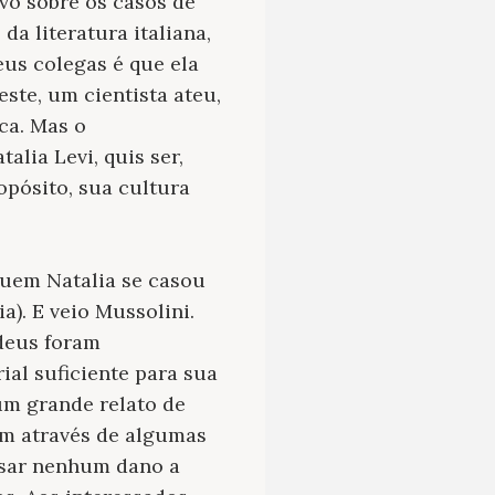
vo sobre os casos de
da literatura italiana,
eus colegas é que ela
ste, um cientista ateu,
ica. Mas o
lia Levi, quis ser,
opósito, sua cultura
quem Natalia se casou
). E veio Mussolini.
udeus foram
ial suficiente para sua
 um grande relato de
am através de algumas
usar nenhum dano a