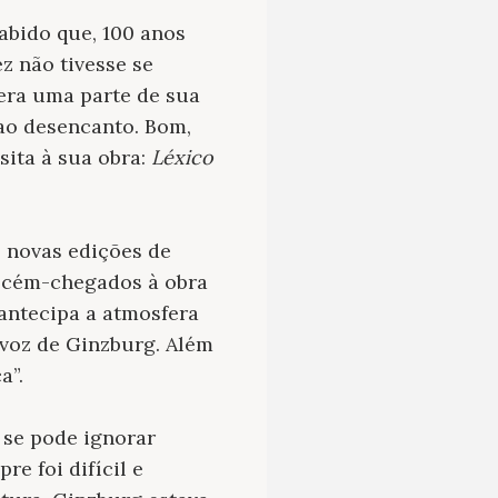
sabido que, 100 anos
z não tivesse se
era uma parte de sua
 ao desencanto. Bom,
sita à sua obra:
Léxico
 novas edições de
recém-chegados à obra
ntecipa a atmosfera
 voz de Ginzburg. Além
a”.
 se pode ignorar
e foi difícil e