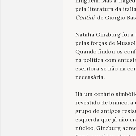
ninguém. Mas a tragéd
pela literatura da itali
Contini
, de Giorgio Ba
Natalia Ginzburg foi 
pelas forças de Mussoli
Quando findou os confl
na política com entus
escritora se não na c
necessária.
Há um cenário simbóli
revestido de branco, a
grupo de antigos resi
esquerda que já não er
núcleo, Ginzburg acred