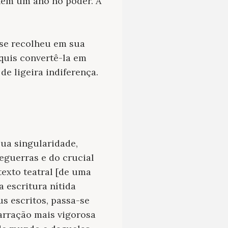
 nem um ano no poder. A
 se recolheu em sua
quis convertê-la em
de ligeira indiferença.
sua singularidade,
eguerras e do crucial
exto teatral [de uma
a escritura nítida
s escritos, passa-se
arração mais vigorosa