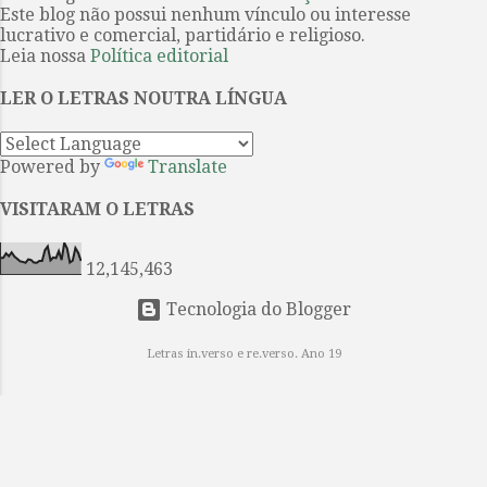
Este blog não possui nenhum vínculo ou interesse
tristes perceberá logo um certo “
lucrativo e comercial, partidário e religioso.
desnível ” quanto a arrumação
Leia nossa
Política editorial
linguística do texto. Deixe que eu
me explique. É que aqui linguagem
LER O LETRAS NOUTRA LÍNGUA
é límpida, sem certo barroquismo
que se nota no seu estilo literário, o
Powered by
Translate
que não o faz, isso deve ficar claro,
ser um menor entre os outros livros
VISITARAM O LETRAS
do conjunto da obra de Gabo. ...
12,145,463
Tecnologia do Blogger
Letras in.verso e re.verso. Ano 19