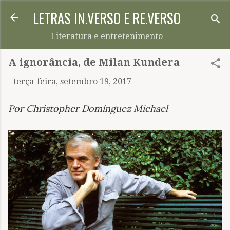
LETRAS IN.VERSO E RE.VERSO
Pular para o conteúdo principal
Literatura e entretenimento
A ignorância, de Milan Kundera
-
terça-feira, setembro 19, 2017
Por Christopher Domínguez Michael