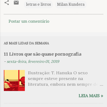
letras e livros
Milan Kundera
Postar um comentário
C
o
m
AS MAIS LIDAS DA SEMANA
e
n
11 Livros que são quase pornografia
t
-
sexta-feira, fevereiro 01, 2019
á
Ilustração: T. Hanuka O sexo
r
sempre esteve presente na
i
literatura, embora nem sempre de
o
maneira explícita. Há escritores
s
que mergulharam em sua própria
LEIA MAIS »
sexualidade como se a arte pudesse