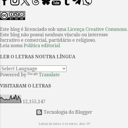
expulsão de Adão e Eva do paraíso
Rowland V. Lee (1937). “Cottage
figura de modo inequívoco entre os
Philomel” é um conto de O mistério
grandes textos da literatura
de Listerdale . O filme o primeiro
ocidental. Os leitores brasileiros,
sobre uma obra de Agatha Christie
Este blog é licenciado sob uma
Licença Creative Commons
.
em sua maioria, conhecem este
a ser produzido int...
Este blog não possui nenhum vínculo ou interesse
belo poema por meio da facilmente
lucrativo e comercial, partidário e religioso.
encontrável tradução portuguesa
Leia nossa
Política editorial
do Dr. Antônio José Lima Leitão, e,
LER O LETRAS NOUTRA LÍNGUA
mais recentemente, tiveram acesso
à continuação da obra graças à
empreitada coletiva coordenada
Powered by
Translate
por Guilherme Gontijo Flores, cujo
esforço resultou na publicação de
VISITARAM O LETRAS
Paraíso reconquistado (Editora de
cul...
12,155,147
Tecnologia do Blogger
Letras in.verso e re.verso. Ano 19