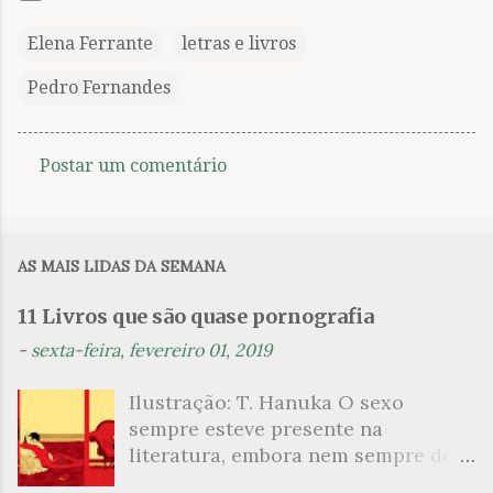
Elena Ferrante
letras e livros
Pedro Fernandes
Postar um comentário
C
o
m
AS MAIS LIDAS DA SEMANA
e
n
11 Livros que são quase pornografia
t
-
sexta-feira, fevereiro 01, 2019
á
Ilustração: T. Hanuka O sexo
r
sempre esteve presente na
i
literatura, embora nem sempre de
o
maneira explícita. Há escritores