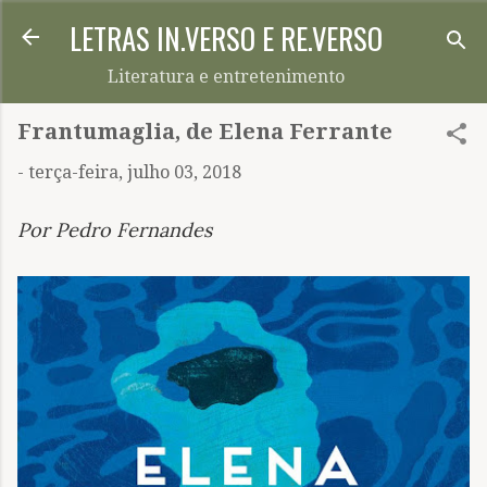
LETRAS IN.VERSO E RE.VERSO
Pular para o conteúdo principal
Literatura e entretenimento
Frantumaglia, de Elena Ferrante
-
terça-feira, julho 03, 2018
Por Pedro Fernandes