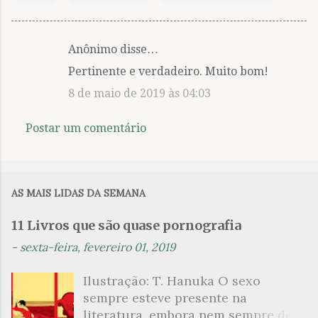
Anônimo disse…
C
Pertinente e verdadeiro. Muito bom!
o
8 de maio de 2019 às 04:03
m
e
Postar um comentário
n
t
á
AS MAIS LIDAS DA SEMANA
r
i
11 Livros que são quase pornografia
o
-
sexta-feira, fevereiro 01, 2019
s
Ilustração: T. Hanuka O sexo
sempre esteve presente na
literatura, embora nem sempre de