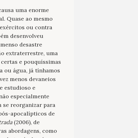
e causa uma enorme
atal. Quase ao mesmo
exércitos ou contra
mbém desenvolveu
imenso desastre
ão extraterrestre, uma
 certas e pouquíssimas
a ou água, já tínhamos
 vez menos devaneios
de estudioso e
 não especialmente
 se reorganizar para
pós-apocalípticos de
trada
(2006), de
tras abordagens, como