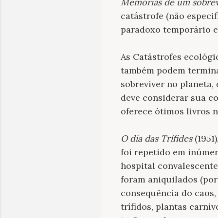
Memórias de um sobrev
catástrofe (não especif
paradoxo temporário e 
As Catástrofes ecológi
também podem termina
sobreviver no planeta
deve considerar sua co
oferece ótimos livros 
O dia das Trífides
(1951
foi repetido em inúme
hospital convalescente
foram aniquilados (po
consequência do caos, s
trífidos, plantas carn