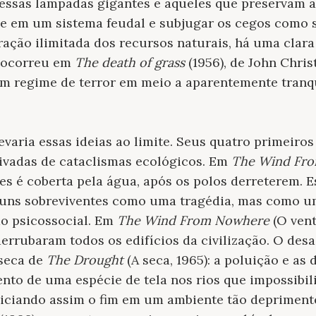
 essas lâmpadas gigantes e aqueles que preservam a
de em um sistema feudal e subjugar os cegos como s
ração ilimitada dos recursos naturais, há uma clara
o ocorreu em
The death of grass
(1956), de John Chris
um regime de terror em meio a aparentemente tranq
levaria essas ideias ao limite. Seus quatro primeiros
rivadas de cataclismas ecológicos. Em
The Wind Fr
es é coberta pela água, após os polos derreterem. E
uns sobreviventes como uma tragédia, mas como u
o psicossocial. Em
The Wind From Nowhere
(O vent
errubaram todos os edifícios da civilização. O des
 seca de
The Drought
(A seca, 1965): a poluição e as
to de uma espécie de tela nos rios que impossibili
niciando assim o fim em um ambiente tão depriment