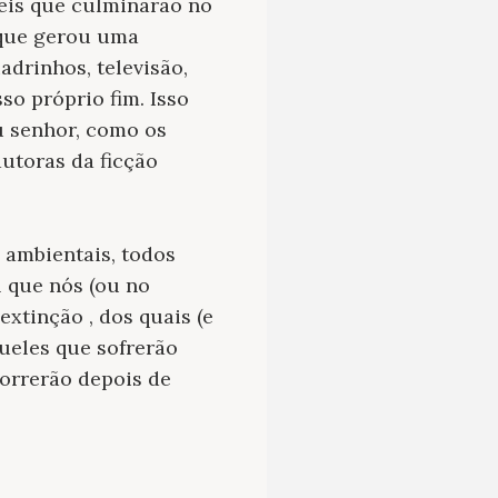
veis que culminarão no
 que gerou uma
adrinhos, televisão,
so próprio fim. Isso
u senhor, como os
utoras da ficção
ambientais, todos
l que nós (ou no
xtinção , dos quais (e
ueles que sofrerão
morrerão depois de