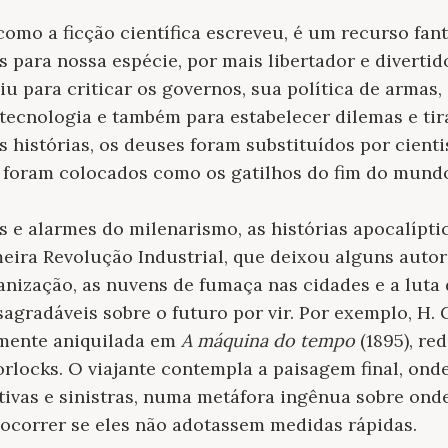
omo a ficção científica escreveu, é um recurso fant
is para nossa espécie, por mais libertador e divertid
iu para criticar os governos, sua política de armas
 tecnologia e também para estabelecer dilemas e ti
 histórias, os deuses foram substituídos por cienti
 foram colocados como os gatilhos do fim do mund
as e alarmes do milenarismo, as histórias apocalípt
ira Revolução Industrial, que deixou alguns autor
nização, as nuvens de fumaça nas cidades e a luta 
agradáveis ​​sobre o futuro por vir. Por exemplo, H.
mente aniquilada em
A máquina do tempo
(1895), re
orlocks. O viajante contempla a paisagem final, ond
tivas e sinistras, numa metáfora ingênua sobre ond
 ocorrer se eles não adotassem medidas rápidas.