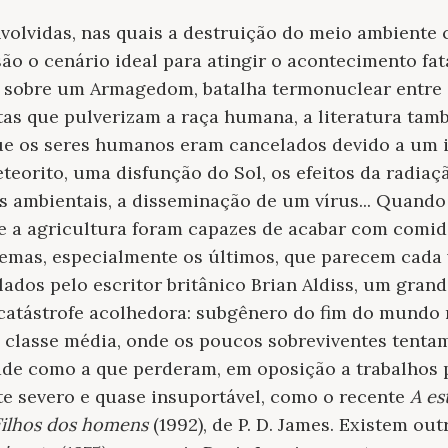
volvidas, nas quais a destruição do meio ambient
são o cenário ideal para atingir o acontecimento f
s sobre um Armagedom, batalha termonuclear entre 
tas que pulverizam a raça humana, a literatura ta
ue os seres humanos eram cancelados devido a um 
eteorito, uma disfunção do Sol, os efeitos da radiaç
s ambientais, a disseminação de um vírus... Quando
re a agricultura foram capazes de acabar com comid
blemas, especialmente os últimos, que parecem cada
lados pelo escritor britânico Brian Aldiss, um gran
catástrofe acolhedora: subgênero do fim do mundo
 classe média, onde os poucos sobreviventes tentam
de como a que perderam, em oposição a trabalhos 
 severo e quase insuportável, como o recente
A es
Filhos dos homens
(1992), de P. D. James. Existem ou