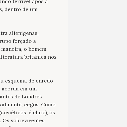
ndo terrível após a
os, dentro de um
tra alienígenas,
rupo forçado a
a maneira, o homem
iteratura britânica nos
Seu esquema de enredo
to acorda em um
tantes de Londres
oxalmente, cegos. Como
oviéticos, é claro), os
. Os sobreviventes