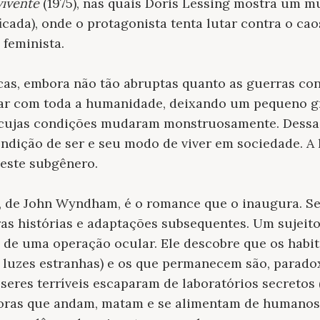
ivente
(1975), nas quais Doris Lessing mostra um mu
icada), onde o protagonista tenta lutar contra o ca
feminista.
cas, embora não tão abruptas quanto as guerras con
r com toda a humanidade, deixando um pequeno g
, cujas condições mudaram monstruosamente. Dess
ndição de ser e seu modo de viver em sociedade. A l
neste subgênero.
), de John Wyndham, é o romance que o inaugura. 
ras histórias e adaptações subsequentes. Um sujei
 de uma operação ocular. Ele descobre que os habi
r luzes estranhas) e os que permanecem são, parad
eres terríveis escaparam de laboratórios secretos (s
ívoras que andam, matam e se alimentam de humanos