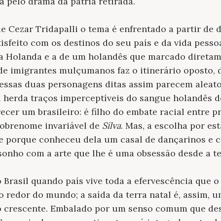
a pelo drama da pátria retirada.
de Cezar Tridapalli o tema é enfrentado a partir de 
isfeito com os destinos do seu país e da vida pessoa
 da Holanda e a de um holandês que marcado diretam
 de imigrantes mulçumanos faz o itinerário oposto, 
dessas duas personagens ditas assim parecem aleat
el herda traços imperceptíveis do sangue holandês 
cer um brasileiro: é filho do embate racial entre p
sobrenome invariável de
Silva
. Mas, a escolha por es
te porque conheceu dela um casal de dançarinos e c
sonho com a arte que lhe é uma obsessão desde a te
o Brasil quando país vive toda a efervescência que 
o redor do mundo; a saída da terra natal é, assim, u
o crescente. Embalado por um senso comum que de