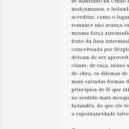
se alastrado na União 
mulçumanos, o holandê
acreditar, como o lugar
romance não avança es
mesma força autossufi
fruto da lista intermi
conceituada por Sérg
deixam de ser aprovei
classe, de raça, nosso
de-obra, os dilemas de
mais variadas formas d
princípios de fé que a
no sentido mais mesqui
holandês, do que ele t
a espontaneidade talvez