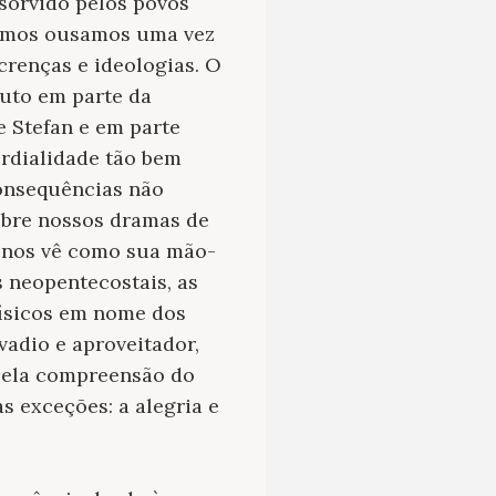
sorvido pelos povos
esmos ousamos uma vez
 crenças e ideologias. O
uto em parte da
 Stefan e em parte
ordialidade tão bem
consequências não
obre nossos dramas de
s nos vê como sua mão-
s neopentecostais, as
físicos em nome dos
vadio e aproveitador,
 pela compreensão do
s exceções: a alegria e