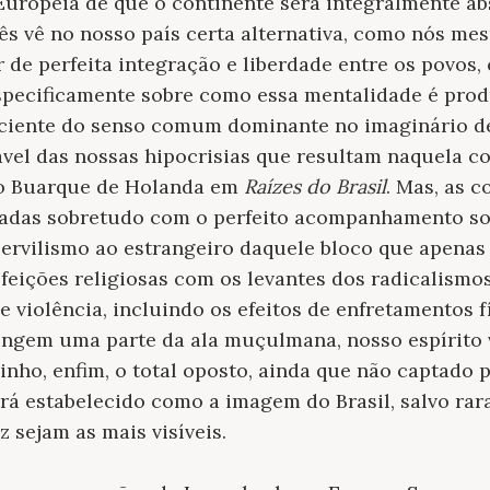
Europeia de que o continente será integralmente ab
s vê no nosso país certa alternativa, como nós m
 de perfeita integração e liberdade entre os povos,
pecificamente sobre como essa mentalidade é prod
ciente do senso comum dominante no imaginário de
nável das nossas hipocrisias que resultam naquela c
io Buarque de Holanda em
Raízes do Brasil
. Mas, as 
tadas sobretudo com o perfeito acompanhamento s
 servilismo ao estrangeiro daquele bloco que apena
 feições religiosas com os levantes dos radicalismo
e violência, incluindo os efeitos de enfretamentos 
tingem uma parte da ala muçulmana, nosso espírito 
nho, enfim, o total oposto, ainda que não captado
erá estabelecido como a imagem do Brasil, salvo rara
 sejam as mais visíveis.