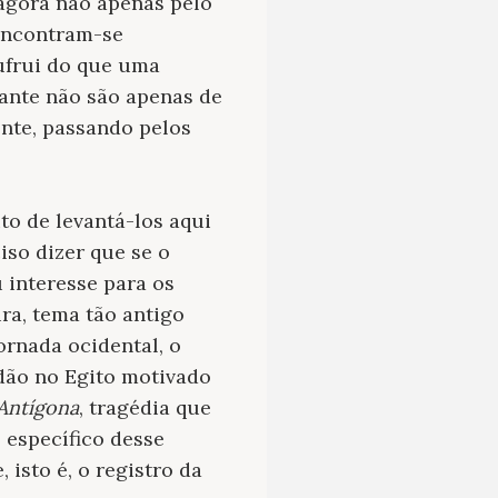
 agora não apenas pelo
 encontram-se
ufrui do que uma
rante não são apenas de
nte, passando pelos
o de levantá-los aqui
iso dizer que se o
 interesse para os
ura, tema tão antigo
rnada ocidental, o
idão no Egito motivado
Antígona
, tragédia
que
específico desse
 isto é, o registro da