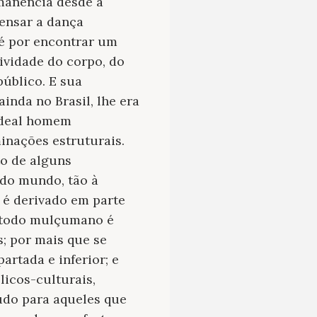
manência desde à
ensar a dança
 é por encontrar um
ividade do corpo, do
público. E sua
nda no Brasil, lhe era
 ideal homem
inações estruturais.
to de alguns
do mundo, tão à
e é derivado em parte
l todo mulçumano é
s; por mais que se
artada e inferior; e
licos-culturais,
udo para aqueles que