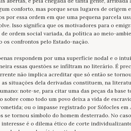
s abertas, e pela chegada de tanta gente, arribada
algum conforto, mas porque seus lugares de origem
os por essa ordem em que uma pequena parcela us
lve. Isso significa que os motivadores para o emig
de ordem social variada, da política ao meio-ambie
o os confrontos pelo Estado-nação.
enas respondem por uma superfície nodal e o intuit
eira essas questões se infiltram no literário. É prec
rente não implica acreditar que só então se tornou
e as situações dela derivadas constituem, na literat
mano: note-se, para citar uma das peças da base to
ro sobre como todo um povo deixa a vida de escrav
prometida; ou o impasse registrado por Sófocles em
s se tornou símbolo do homem desterrado. No caso 
interesse é o dilema ético de corte individualizante,