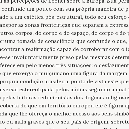
as percepções de Leonel sobre a Europa. Sua per
 confunde um pouco com sua própria maneira de p
do a um estética pós-estrutural, todo seu esforço
nspor as zonas fronteiriças que separam a express
outros corpos, do corpo e do espaço, do corpo e do 
 uma tomada de consciência que confunde o que, ai
 encontrar a reafirmação capaz de corroborar com o
e-se involuntariamente preso pelas mesmas determ
ferece em pelo menos três situações: o desfazimen
o que enxerga o mulçumano uma figura da margem 
própria condição brasileira, ponto de vista este qu
niversal estereotipada pelos mídias segundo a qua
 pelas leituras reducionistas dos dogmas religioso
coberta de que em território europeu ele é figura ap
inda que lhe ofereça o melhor acesso aos bens simbó
o ou mais graves que o seu país de origem, sobret