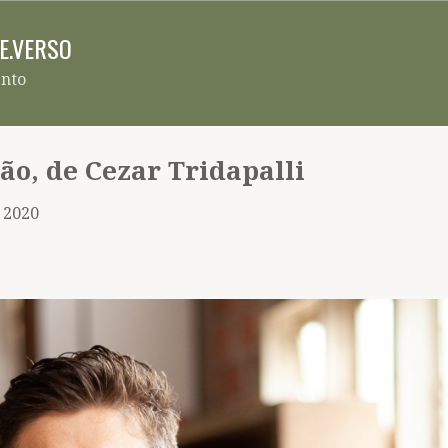
Pular para o conteúdo principal
RE.VERSO
ento
ão, de Cezar Tridapalli
, 2020