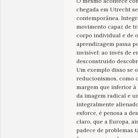
O mesmo acontece com 
chegada em Utrecht se
contemporânea. Integra
movimento capaz de tra
corpo individual e de 
aprendizagem passa por
invisível: ao invés de
desconstruído descobr
Um exemplo disso se o
reducionismos, como 
margem que inferior à 
da imagem radical e u
integralmente alienado
esforce, é penosa a des
claro, que a Europa, a
padece de problemas tã