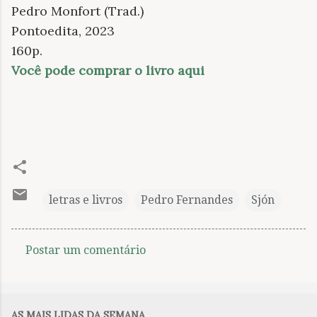
Pedro Monfort (Trad.)
Pontoedita, 2023
160p.
Você pode comprar o livro aqui
letras e livros
Pedro Fernandes
Sjón
Postar um comentário
C
o
m
AS MAIS LIDAS DA SEMANA