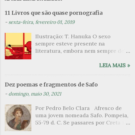
e
n
11 Livros que são quase pornografia
t
-
sexta-feira, fevereiro 01, 2019
á
Ilustração: T. Hanuka O sexo
r
sempre esteve presente na
i
literatura, embora nem sempre de
o
maneira explícita. Há escritores
s
que mergulharam em sua própria
LEIA MAIS »
sexualidade como se a arte pudesse
ser campo para um exercício
Dez poemas e fragmentos de Safo
psicanalítico e findaram por revelar
-
domingo, maio 30, 2021
a partir dessa intimidade o lado
mais escuro sobre. Esta lista
Por Pedro Belo Clara Afresco de
apresenta um conjunto de livros
uma jovem nomeada Safo. Pompeia,
nos quais os escritores se
55-79 d. C. Se passares por Creta 1
desnudam, livros que dispensam o
vem ao templo sagrado, onde mais
pudor para narrar cenas de elevado