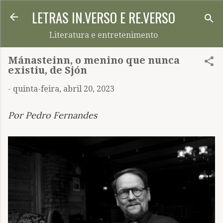
LETRAS IN.VERSO E RE.VERSO
Pular para o conteúdo principal
Literatura e entretenimento
Mánasteinn, o menino que nunca
existiu, de Sjón
-
quinta-feira, abril 20, 2023
Por Pedro Fernandes