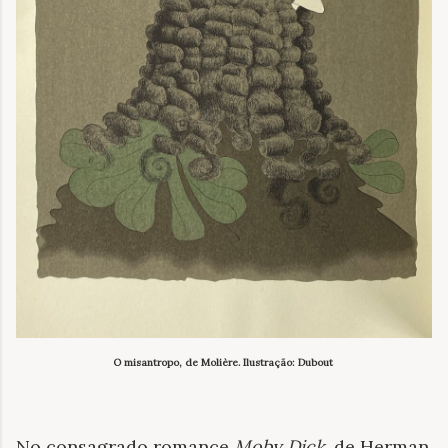
O misantropo, de Molière. Ilustração: Dubout
No consagrado romance
Moby Dick
, de Herman