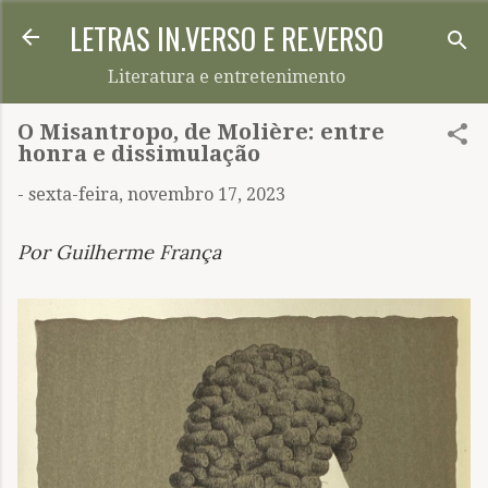
LETRAS IN.VERSO E RE.VERSO
Pular para o conteúdo principal
Literatura e entretenimento
O Misantropo, de Molière: entre
honra e dissimulação
-
sexta-feira, novembro 17, 2023
Por Guilherme França