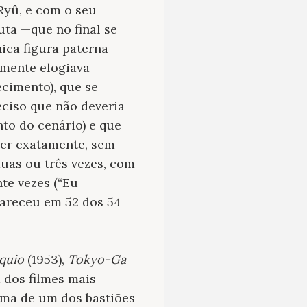
Ryû, e com o seu
uta —que no final se
ica figura paterna —
amente elogiava
ecimento), que se
ciso que não deveria
nto do cenário) e que
zer exatamente, sem
uas ou três vezes, com
nte vezes (“Eu
pareceu em 52 dos 54
quio
(1953),
Tokyo-Ga
 dos filmes mais
ema de um dos bastiões