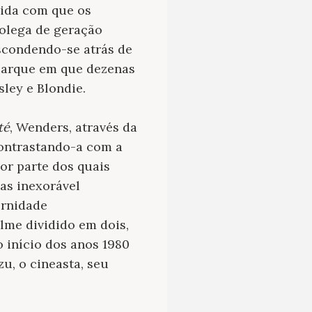
mida com que os
colega de geração
scondendo-se atrás de
 parque em que dezenas
sley e Blondie.
té
, Wenders, através da
contrastando-a com a
or parte dos quais
as inexorável
ernidade
lme dividido em dois,
 início dos anos 1980
u, o cineasta, seu