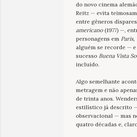
do novo cinema alemão 
Reitz — evita teimosam
entre gêneros díspare
americano
(1977) —, en
personagens em
Paris,
alguém se recorde — e
sucesso
Buena Vista So
incluído.
Algo semelhante acon
metragem e não apenas 
de trinta anos. Wender
estilístico já descrit
observacional — mas n
quatro décadas e, clar