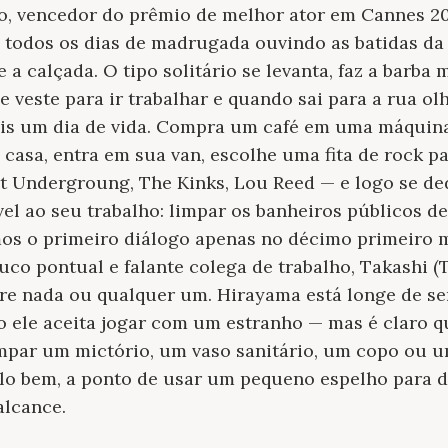
o, vencedor do prêmio de melhor ator em Cannes 
 todos os dias de madrugada ouvindo as batidas d
 a calçada. O tipo solitário se levanta, faz a barba
se veste para ir trabalhar e quando sai para a rua ol
mais um dia de vida. Compra um café em uma máquina
casa, entra em sua van, escolhe uma fita de rock p
et Undergroung, The Kinks, Lou Reed — e logo se de
vel ao seu trabalho: limpar os banheiros públicos 
os o primeiro diálogo apenas no décimo primeiro mi
co pontual e falante colega de trabalho, Takashi (
re nada ou qualquer um. Hirayama está longe de se
o ele aceita jogar com um estranho — mas é claro q
limpar um mictório, um vaso sanitário, um copo ou u
ê-lo bem, a ponto de usar um pequeno espelho para
alcance.