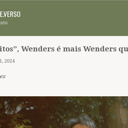
Pular para o conteúdo principal
RE.VERSO
ento
itos”, Wenders é mais Wenders q
1, 2024
ez