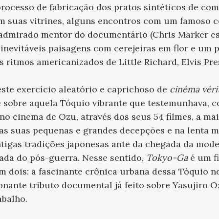
processo de fabricação dos pratos sintéticos de co
am suas vitrines, alguns encontros com um famoso 
admirado mentor do documentário (Chris Marker e
inevitáveis ​​paisagens com cerejeiras em flor e um
 ritmos americanizados de Little Richard, Elvis Pre
este exercício aleatório e caprichoso de
cinéma véri
te sobre aquela Tóquio vibrante que testemunhava, 
o cinema de Ozu, através dos seus 54 filmes, a mai
nas suas pequenas e grandes decepções e na lenta m
ntigas tradições japonesas ante da chegada da mod
da do pós-guerra. Nesse sentido,
Tokyo-Ga
é um fi
m dois: a fascinante crônica urbana dessa Tóquio no
nante tributo documental já feito sobre Yasujiro Oz
abalho.