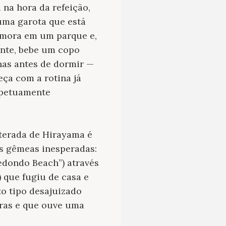
na hora da refeição,
 uma garota que está
 mora em um parque e,
ante, bebe um copo
nas antes de dormir —
ça com a rotina já
erpetuamente
terada de Hirayama é
s gêmeas inesperadas:
edondo Beach”) através
 que fugiu de casa e
o tipo desajuizado
bras e que ouve uma