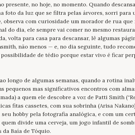
o presente, no hoje, no momento. Quando descansa 
a foto da luz que se filtra pelas árvores, sorri para
e, observa com curiosidade um morador de rua que
nal do dia, ele sempre vai comer no mesmo restaur
a, volta para casa para descansar, lê algumas pági
smith, não menos — e, no dia seguinte, tudo recome
 possibilidade de tédio porque estar vivo é ficar p
ao longo de algumas semanas, quando a rotina inal
ns pequenos mas significativos encontros com alma
ada) a quem ele descobre a voz de Patti Smith (“R
cas fitas cassetes, com sua sobrinha (Arisa Nakano)
seu hobby pela fotografia analógica, e com um cert
quem divide uma cerveja, um jogo infantil de som
 da Baía de Tóquio.