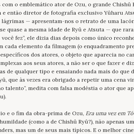
s com o emblemático ator de Ozu, o grande Chishû 
a e então diretor de fotografia exclusivo Yûharu Ats
 lágrimas — apresentam-nos o retrato de uma lacón
sse quase a mesma idade de Ryû e Atsuta — que rar
 você fez”, ele dizia dias depois como único reconh
m cada elemento da filmagem (o enquadramento pre
 específicos dos atores, o objeto que aparecia no ca
mplexas aos seus atores, a não ser o que fazer e di
as de qualquer tipo e ensaiando nada mais do que d
yû, que às vezes era obrigado a repetir uma cena vi
 talento”, medita com falsa modéstia o ator que a
u).
io e o fim da obra-prima de Ozu,
Era uma vez em Tó
humildade (como a de Chishû Ryû?), não apenas um
ders, mas um de seus mais típicos. E o melhor cin