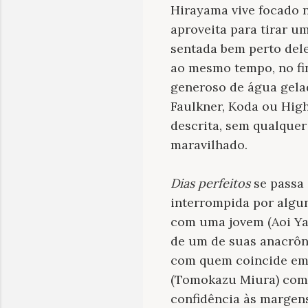
Hirayama vive focado n
aproveita para tirar um
sentada bem perto del
ao mesmo tempo, no fi
generoso de água gelad
Faulkner, Koda ou High
descrita, sem qualquer
maravilhado.
Dias perfeitos
se passa 
interrompida por algu
com uma jovem (Aoi Yam
de um de suas anacrôni
com quem coincide em 
(Tomokazu Miura) com 
confidência às margens