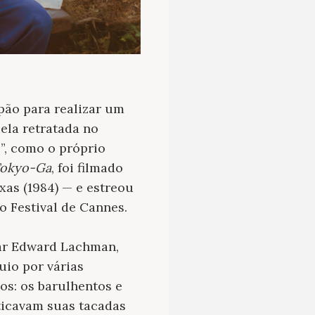
pão para realizar um
ela retratada no
”, como o próprio
okyo-Ga
, foi filmado
xas (1984) — e estreou
o Festival de Cannes.
car Edward Lachman,
uio por várias
s: os barulhentos e
ticavam suas tacadas