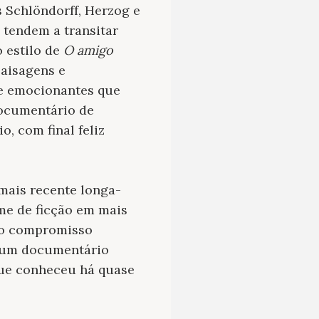
 Schlöndorff, Herzog e
 tendem a transitar
 estilo de
O amigo
paisagens e
e emocionantes que
documentário de
o, com final feliz
mais recente longa-
me de ficção em mais
 no compromisso
se um documentário
que conheceu há quase