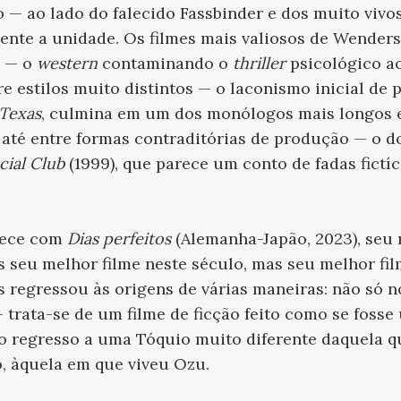
— ao lado do falecido Fassbinder e dos muito vivos
ente a unidade. Os filmes mais valiosos de Wenders
s — o
western
contaminando o
thriller
psicológico ao
tre estilos muito distintos — o laconismo inicial de 
 Texas
, culmina em um dos monólogos mais longos 
 até entre formas contraditórias de produção — o 
cial Club
(1999), que parece um conto de fadas fictíci
tece com
Dias perfeitos
(Alemanha-Japão, 2023), seu 
seu melhor filme neste século, mas seu melhor fil
s regressou às origens de várias maneiras: não só
o — trata-se de um filme de ficção feito como se fos
o regresso a uma Tóquio muito diferente daquela 
o, àquela em que viveu Ozu.