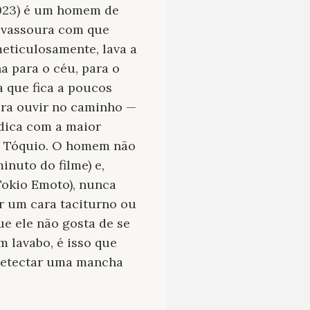
2023) é um homem de
a vassoura com que
 meticulosamente, lava a
ha para o céu, para o
 que fica a poucos
ara ouvir no caminho —
dica com a maior
de Tóquio. O homem não
nuto do filme) e,
Tokio Emoto), nunca
r um cara taciturno ou
ue ele não gosta de se
m lavabo, é isso que
 detectar uma mancha