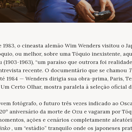
 1983, o cineasta alemão Wim Wenders visitou o Ja
uio, ou melhor, sobre uma Tóquio inexistente, aqu
 (1903-1963), “um paraíso que outrora foi realidade
trevista recente. O documentário que se chamou
T
té 1984 — Wenders dirigia sua obra-prima, Paris, Te
Um Certo Olhar, mostra paralela à seleção oficial d
vem fotógrafo, o futuro três vezes indicado ao Os
20º aniversário da morte de Ozu e vagaram por Tóq
omentos, ações e cenários completamente aleatório
inko
, um “estádio” tranquilo onde os japoneses pra