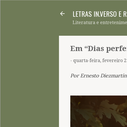
LETRAS IN.VERSO E 
Literatura e entretenim
Em “Dias perfe
-
quarta-feira, fevereiro 2
Por Ernesto Diezmartín