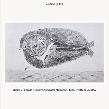
andaluz
(1929)
Figura 2:
L’évadé (Histoire Naturelle)
. Max Ernst, 1926. (Frottage). MoMA.