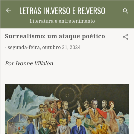
LETRAS IN.VERSO E RE.VERSO
Pular para o conteúdo principal
Literatura e entretenimento
Surrealismo: um ataque poético
-
segunda-feira, outubro 21, 2024
Por Ivonne Villalón