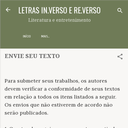
LETRAS IN.VERSO E RE.VERSO
Pular para o conteúdo principal
Literatura e entretenimento
INÍCIO
MAIS…
ENVIE SEU TEXTO
Para submeter seus trabalhos,
os autores
devem verificar a conformidade de seus textos
em relação a todos os itens listados a seguir.
Os envios que não estiverem de acordo não
serão publicados.