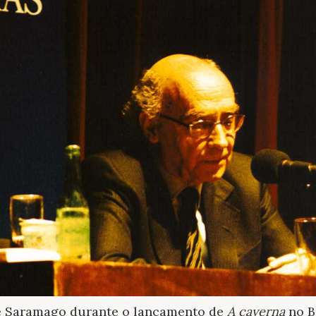
sé Saramago durante o lançamento de
A caverna
no B