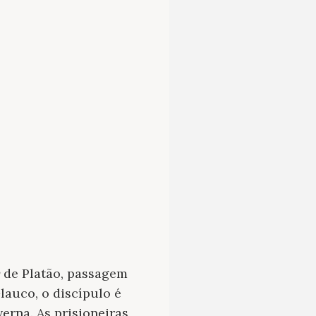
de Platão, passagem
auco, o discípulo é
rna. As prisioneiras