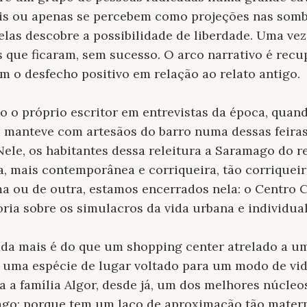
s ou apenas se percebem como projeções nas somb
las descobre a possibilidade de liberdade. Uma vez
as que ficaram, sem sucesso. O arco narrativo é re
 o desfecho positivo em relação ao relato antigo.
o o próprio escritor em entrevistas da época, quan
e manteve com artesãos do barro numa dessas feira
 Nele, os habitantes dessa releitura a Saramago do r
, mais contemporânea e corriqueira, tão corriquei
a ou de outra, estamos encerrados nela: o Centro C
ria sobre os simulacros da vida urbana e individual
da mais é do que um shopping center atrelado a u
 uma espécie de lugar voltado para um modo de vid
a a família Algor, desde já, um dos melhores núcle
ago; porque tem um laço de aproximação tão matern