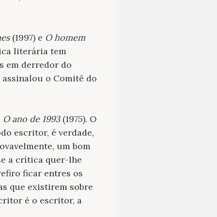
mes
(1997) e
O homem
ca literária tem
es em derredor do
assinalou o Comitê do
s
O ano de 1993
(1975). O
o escritor, é verdade,
provavelmente, um bom
e a crítica quer-lhe
firo ficar entres os
as que existirem sobre
itor é o escritor, a