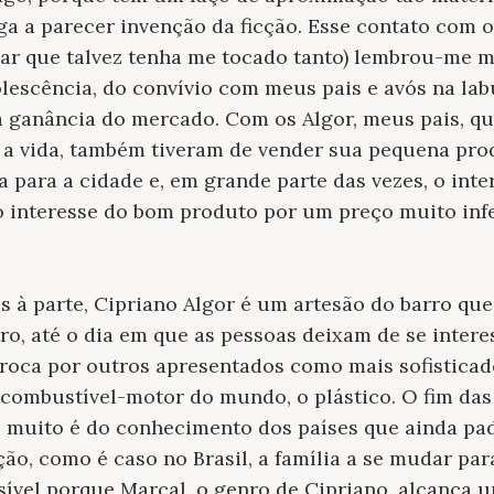
a a parecer invenção da ficção. Esse contato com o
iar que talvez tenha me tocado tanto) lembrou-me 
olescência, do convívio com meus pais e avós na l
 a ganância do mercado. Com os Algor, meus pais, qu
a vida, também tiveram de vender sua pequena pro
a para a cidade e, em grande parte das vezes, o in
 interesse do bom produto por um preço muito infe
s à parte, Cipriano Algor é um artesão do barro qu
o, até o dia em que as pessoas deixam de se interes
troca por outros apresentados como mais sofistica
 combustível-motor do mundo, o plástico. O fim das 
o muito é do conhecimento dos países que ainda p
ão, como é caso no Brasil, a família a se mudar para
ível porque Marçal, o genro de Cipriano, alcança