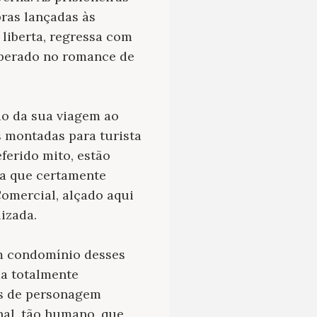
ras lançadas às
 liberta, regressa com
cuperado no romance de
do da sua viagem ao
s montadas para turista
eferido mito, estão
ra que certamente
omercial, alçado aqui
izada.
m condomínio desses
a totalmente
os de personagem
al, tão humano, que