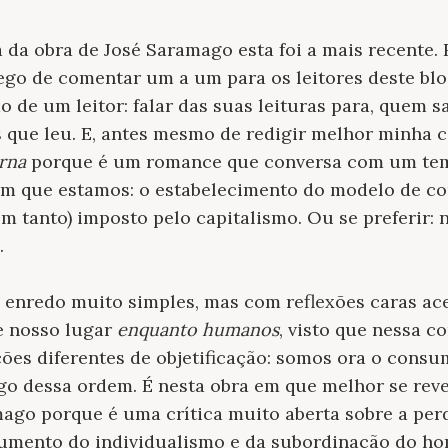
ra da obra de José Saramago esta foi a mais recente
ego de comentar um a um para os leitores deste blog
 de um leitor: falar das suas leituras para, quem s
os que leu. E, antes mesmo de redigir melhor minha 
rna
porque é um romance que conversa com um tema
l em que estamos: o estabelecimento do modelo de 
m tanto) imposto pelo capitalismo. Ou se preferir: 
.
nredo muito simples, mas com reflexões caras ace
e nosso lugar
enquanto humanos
, visto que nessa 
ões diferentes de objetificação: somos ora o consum
ugo dessa ordem. É nesta obra em que melhor se reve
ago porque é uma crítica muito aberta sobre a perd
umento do individualismo e da subordinação do h