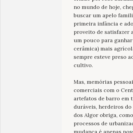
no mundo de hoje, cheg
buscar um apelo famil
primeira infância e ad
proveito de satisfazer
um pouco para ganhar 
cerâmica) mais agrícol
sempre esteve preso ao
cultivo.
Mas, memórias
pessoai
comerciais com o Centr
artefatos de barro em 
duráveis, herdeiros do
dos Algor obriga, com
processos de urbanizaç
mudança é apenas poss