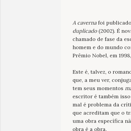
A caverna
foi publicad
duplicado
(2002). É no
chamado de fase da esc
homem e do mundo con
Prêmio Nobel, em 1998
Este é, talvez, o roman
que, a meu ver, conjug
tem seus momentos
ma
escritor é também isso 
mal é problema da críti
que acreditam que o tr
uma obra específica não
obra é a obra.