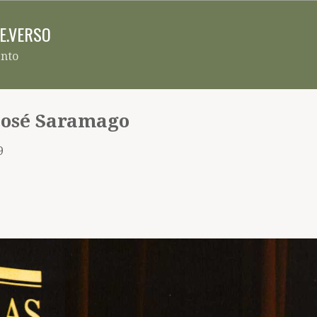
Pular para o conteúdo principal
RE.VERSO
ento
José Saramago
9