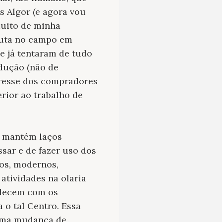
s Algor (e agora vou
muito de minha
abuta no campo em
e já tentaram de tudo
dução (não de
teresse dos compradores
rior ao trabalho de
e mantém laços
sar e de fazer uso dos
dos, modernos,
atividades na olaria
adecem com os
 o tal Centro. Essa
 uma mudança de