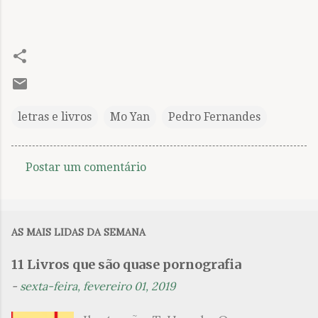
letras e livros
Mo Yan
Pedro Fernandes
Postar um comentário
C
o
m
AS MAIS LIDAS DA SEMANA
e
n
11 Livros que são quase pornografia
t
-
sexta-feira, fevereiro 01, 2019
á