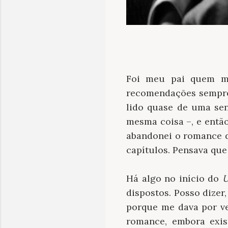
Foi meu pai quem me
recomendações sempre 
lido quase de uma sen
mesma coisa –, e então
abandonei o romance de
capítulos. Pensava que
Há algo no início do
U
dispostos. Posso dizer
porque me dava por v
romance, embora exis