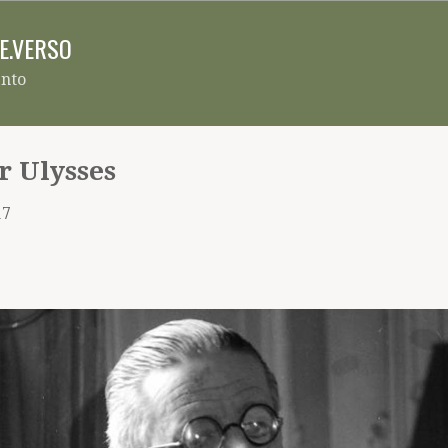
Pular para o conteúdo principal
RE.VERSO
ento
r Ulysses
17