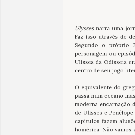
U
lysses
narra uma jorn
Faz isso através de d
Segundo o próprio J
personagem ou episó
Ulisses da Odisseia era
centro de seu jogo li
O equivalente do greg
passa num oceano mas p
moderna encarnação de
de Ulisses e Penélop
capítulos fazem alusõe
homérica. Não vamos a