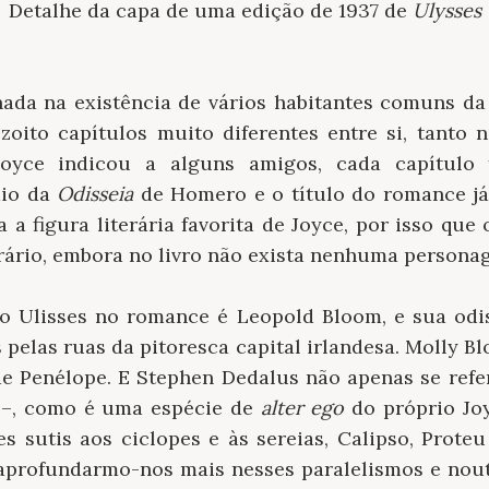
Detalhe da capa de uma edição de 1937 de
Ulysses
ada na existência de vários habitantes comuns da 
ezoito capítulos muito diferentes entre si, tanto 
oyce indicou a alguns amigos, cada capítulo 
dio da
Odisseia
de Homero e o título do romance já
 a figura literária favorita de Joyce, por isso que
terário, embora no livro não exista nenhuma perso
o Ulisses no romance é Leopold Bloom, e sua odis
elas ruas da pitoresca capital irlandesa. Molly B
 Penélope. E Stephen Dedalus não apenas se refer
e –, como é uma espécie de
alter ego
do próprio Joy
s sutis aos ciclopes e às sereias, Calipso, Prote
profundarmo-nos mais nesses paralelismos e nout