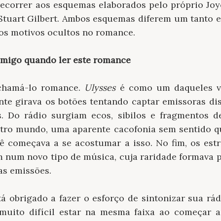
recorrer aos esquemas elaborados pelo próprio Joy
Stuart Gilbert. Ambos esquemas diferem um tanto en
 os motivos ocultos no romance.
omigo quando ler este romance
 chamá-lo romance.
Ulysses
é como um daqueles ve
ente girava os botões tentando captar emissoras di
s. Do rádio surgiam ecos, sibilos e fragmentos d
tro mundo, uma aparente cacofonia sem sentido qu
cê começava a se acostumar a isso. No fim, os es
m num novo tipo de música, cuja raridade formava p
vas emissões.
tá obrigado a fazer o esforço de sintonizar sua rá
muito difícil estar na mesma faixa ao começar a