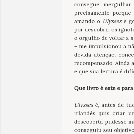
consegue mergulhar 
precisamente porque 
amando o
Ulysses
e go
por descobrir os ignot
o orgulho de voltar a s
– me impulsionou a não
devida atenção, conc
recompensado. Ainda as
e que sua leitura é di
Que livro é este e para
Ulysses
é, antes de tud
irlandês quis criar u
descoberta pudesse ma
conseguiu seu objetivo