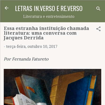
LETRAS IN.VERSO E RE.VERSO
Pular para o conteúdo principal
Literatura e entretenimento
Essa estranha instituição chamada
literatura: uma conversa com
Jacques Derrida
-
terça-feira, outubro 10, 2017
Por Fernanda Fatureto