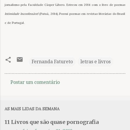
jornalismo pela Faculdade Cásper Líbero. Estreou em 2014 com o livro de poemas
Intimidade Inconfessável
(Patuá, 2014). Possui poemas em revistas literárias do Brasil
e de Portugal.
Fernanda Fatureto
letras e livros
Postar um comentário
C
o
m
AS MAIS LIDAS DA SEMANA
e
n
11 Livros que são quase pornografia
t