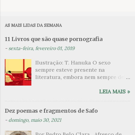
C
o
m
AS MAIS LIDAS DA SEMANA
e
n
11 Livros que são quase pornografia
t
-
sexta-feira, fevereiro 01, 2019
á
Ilustração: T. Hanuka O sexo
r
sempre esteve presente na
i
literatura, embora nem sempre de
o
maneira explícita. Há escritores
s
que mergulharam em sua própria
LEIA MAIS »
sexualidade como se a arte pudesse
ser campo para um exercício
Dez poemas e fragmentos de Safo
psicanalítico e findaram por revelar
-
domingo, maio 30, 2021
a partir dessa intimidade o lado
mais escuro sobre. Esta lista
Por Pedro Belo Clara Afresco de
apresenta um conjunto de livros