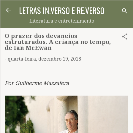
LETRAS IN.VERSO E RE.VERSO
Pular para o conteúdo principal
Literatura e entretenimento
O prazer dos devaneios
estruturados. A criança no tempo,
de Ian McEwan
-
quarta-feira, dezembro 19, 2018
Por Guilherme Mazzafera