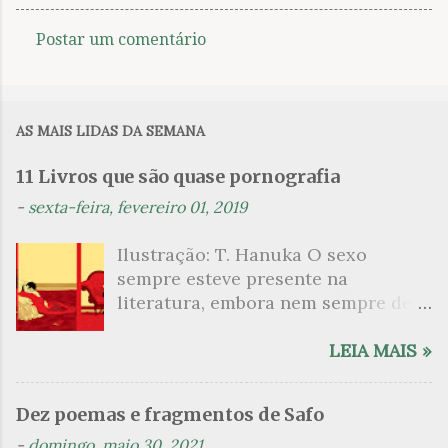
Postar um comentário
C
o
m
AS MAIS LIDAS DA SEMANA
e
n
11 Livros que são quase pornografia
t
-
sexta-feira, fevereiro 01, 2019
á
Ilustração: T. Hanuka O sexo
r
sempre esteve presente na
i
literatura, embora nem sempre de
o
maneira explícita. Há escritores
s
que mergulharam em sua própria
LEIA MAIS »
sexualidade como se a arte pudesse
ser campo para um exercício
Dez poemas e fragmentos de Safo
psicanalítico e findaram por revelar
-
domingo, maio 30, 2021
a partir dessa intimidade o lado