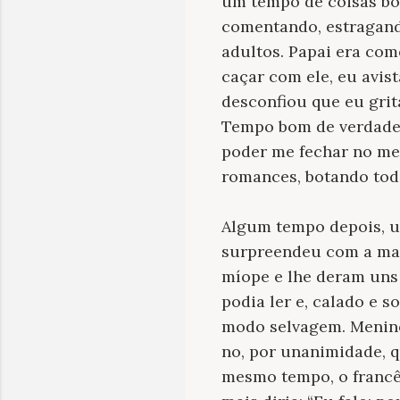
um tempo de coisas bo
comentando, estragand
adultos. Papai era co
caçar com ele, eu avist
desconfiou que eu grit
Tempo bom de verdade 
poder me fechar no meu
romances, botando to
Algum tempo depois, u
surpreendeu com a man
míope e lhe deram uns 
podia ler e, calado e 
modo selvagem. Menino 
no, por unanimidade, q
mesmo tempo, o francês