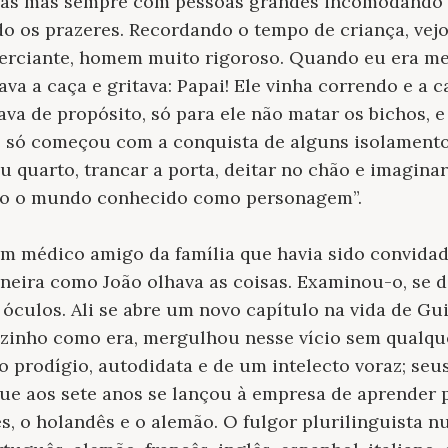
as mas sempre com pessoas grandes incomodando a 
o os prazeres. Recordando o tempo de criança, vejo
merciante, homem muito rigoroso. Quando eu era me
ava a caça e gritava: Papai! Ele vinha correndo e a 
ava de propósito, só para ele não matar os bichos, 
só começou com a conquista de alguns isolamento
 quarto, trancar a porta, deitar no chão e imaginar
do o mundo conhecido como personagem”.
m médico amigo da família que
havia sido convidad
eira como João olhava as coisas. Examinou-o, se d
óculos. Ali se abre um novo capítulo na vida de Gu
sozinho como era, mergulhou nesse vício sem qualq
prodígio, autodidata e de um intelecto voraz; seu
ue aos sete anos se lançou à empresa de aprender p
, o holandês e o alemão. O fulgor plurilinguista n