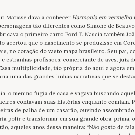
ri Matisse dava a conhecer
Harmonia em vermelho
personagens tão diferentes como Simone de Beauvo
abricava o primeiro carro Ford T. Nascia também Jo
do acertou que o nascimento se produzisse em Cor
is, no coração do vasto mapa brasileiro. Seu pai, c
 e estranhas profissões: comerciante de aves, juiz de
 Essa multiplicidade, tão própria do aqui e agora e
ia uma das grandes linhas narrativas que se desta
ia, o menino fugia de casa e vagava buscando aque
queiros contavam suas histórias enquanto comiam.
eiras de palha de um casarão, ouvindo assombrado 
ria polir e transformar em sua grande obra-prima, 
ntão, aqueles anos dessa maneira: “Não gosto de fala