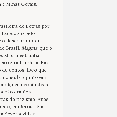
 e Minas Gerais.
asileira de Letras por
alto elogio pelo
 o descobridor de
do Brasil.
Magma
,
que o
e. Mas, a estranha
arreira literária. Em
 de contos, livro que
o cônsul-adjunto em
condições econômicas
ca não era dos
rras do nazismo. Anos
usto, em Jerusalém,
 dever a vida a