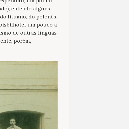
o, esperanto, um pouco
ado); entendo alguns
 do lituano, do polonês,
 bisbilhotei um pouco a
nismo de outras línguas
ente, porém,