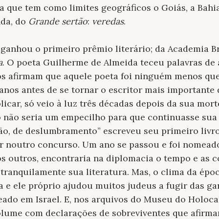
a que tem como limites geográficos o Goiás, a Bahia
nda, do
Grande sertão
:
veredas
.
r ganhou o primeiro prêmio literário; da Academia Br
a
. O poeta Guilherme de Almeida teceu palavras de 
tos afirmam que aquele poeta foi ninguém menos que
anos antes de se tornar o escritor mais importante 
icar, só veio à luz três décadas depois da sua mort
 não seria um empecilho para que continuasse sua c
ão, de deslumbramento” escreveu seu primeiro livro
r noutro concurso. Um ano se passou e foi nomead
 outros, encontraria na diplomacia o tempo e as 
 tranquilamente sua literatura. Mas, o clima da épo
a e ele próprio ajudou muitos judeus a fugir das ga
ado em Israel. E, nos arquivos do Museu do Holoca
lume com declarações de sobreviventes que afirmam