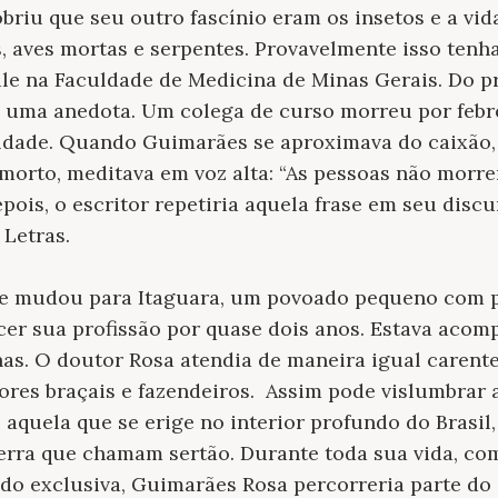
briu que seu outro fascínio eram os insetos e a vid
 aves mortas e serpentes. Provavelmente isso tenha
ule na Faculdade de Medicina de Minas Gerais. Do 
e uma anedota. Um colega de curso morreu por febre
ldade. Quando Guimarães se aproximava do caixão
 morto, meditava em voz alta: “As pessoas não morre
ois, o escritor repetiria aquela frase em seu discu
 Letras.
se mudou para Itaguara, um povoado pequeno com 
cer sua profissão por quase dois anos. Estava aco
has. O doutor Rosa atendia de maneira igual carente
ores braçais e fazendeiros.
Assim pode vislumbrar a
 aquela que se erige no interior profundo do Brasil,
erra que chamam sertão. Durante toda sua vida, com
ndo exclusiva, Guimarães Rosa percorreria parte do S