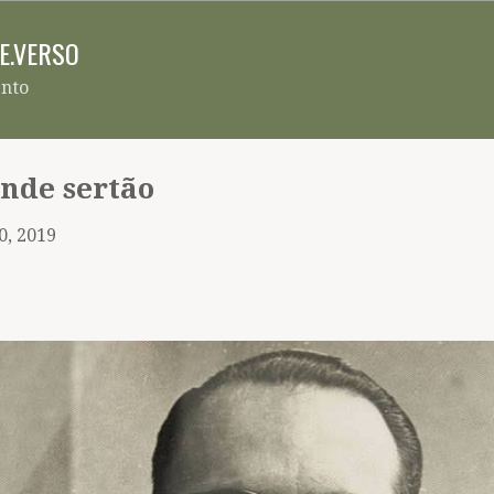
Pular para o conteúdo principal
RE.VERSO
ento
nde sertão
0, 2019