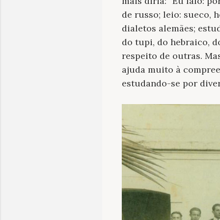
mais diria: “Eu falo: p
de russo; leio: sueco,
dialetos alemães; estud
do tupi, do hebraico, 
respeito de outras. Ma
ajuda muito à compree
estudando-se por diver