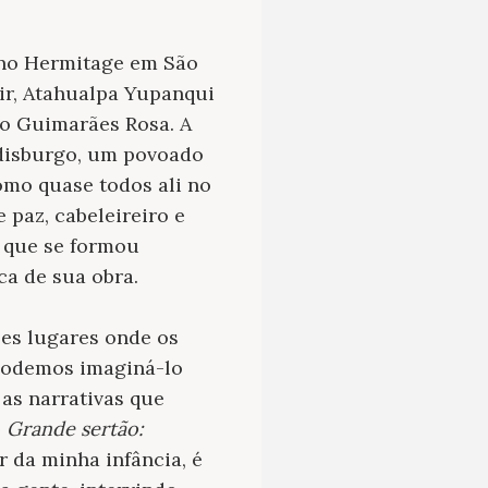
no Hermitage em São
ir, Atahualpa Yupanqui
ão Guimarães Rosa. A
disburgo, um povoado
omo quase todos ali no
 paz, cabeleireiro e
m que se formou
ca de sua obra.
les lugares onde os
 Podemos imaginá-lo
as narrativas que
o
Grande sertão:
r da minha infância, é