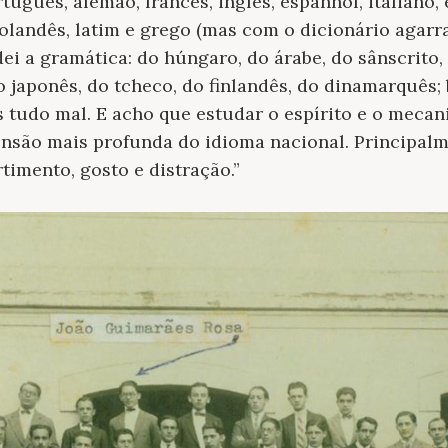
ortuguês, alemão, francês, inglês, espanhol, italian
 holandês, latim e grego (mas com o dicionário agarr
ei a gramática: do húngaro, do árabe, do sânscrito,
do japonês, do tcheco, do finlandês, do dinamarquês;
s tudo mal. E acho que estudar o espírito e o meca
nsão mais profunda do idioma nacional. Principalm
timento, gosto e distração.”