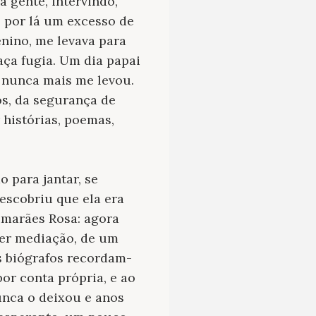
gente, intervindo,
 por lá um excesso de
nino, me levava para
caça fugia. Um dia papai
e nunca mais me levou.
s, da segurança de
 histórias, poemas,
o para jantar, se
escobriu que ela era
imarães Rosa: agora
uer mediação, de um
s biógrafos recordam-
or conta própria, e ao
unca o deixou e anos